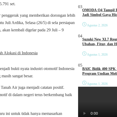
.791 set.
03
OMODA O4 Tampil Be
Jadi Simbol Gaya Hi
r penggerak yang memberikan dorongan lebih
Juli Ardika, Selasa (26/5) di sela persiapan
Agustus 2, 2026
kan kembali digelar pada 29 Juli – 9
04
Suzuki New XL7 Resm
Ubahan, Fitur, dan 
 Alokasi di Indonesia
Agustus 1, 2026
05
enjadi bukti nyata industri otomotif Indonesia
BAIC Bidik 400 SPK 
Program Undian Mobi
 masih sangat besar.
Agustus 1, 2026
Tanah Air juga menjadi catatan positif.
motif di dalam negeri terus berkembang baik
ru ini untuk tidak hanya memasarkan