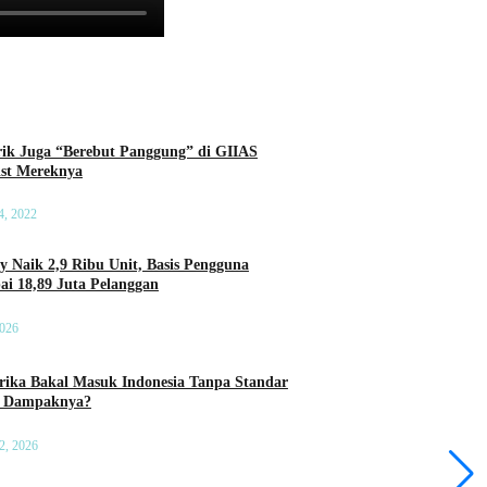
rik Juga “Berebut Panggung” di GIIAS
List Mereknya
4, 2022
ry Naik 2,9 Ribu Unit, Basis Pengguna
ai 18,89 Juta Pelanggan
2026
ika Bakal Masuk Indonesia Tanpa Standar
a Dampaknya?
2, 2026