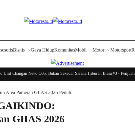
sesoris
Bisnis
Gaya Hidup
Komunitas
Mobil
Motor
Motorsport
R
nit Changan Nevo Q05, Bukan Sekedar Sarana Hiburan Biasa
|
#3 -
Penjualan 
uruh Area Pameran GIIAS 2026 Penuh
f, GAIKINDO:
an GIIAS 2026