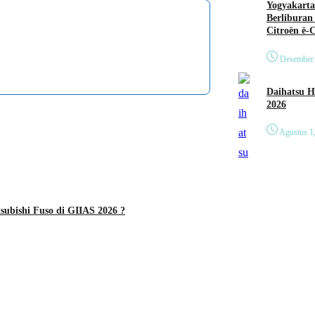
Yogyakarta
Berliburan
Citroën ë-
Desember 
Daihatsu Hadirkan Tig
2026
Agustus 1
subishi Fuso di GIIAS 2026 ?