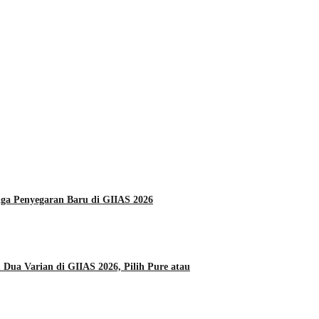
Daihatsu Hadirkan Tiga Penyegaran Baru di GIIAS 2026
Dua Varian di GIIAS 2026, Pilih Pure atau