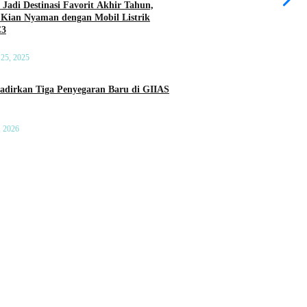
 Jadi Destinasi Favorit Akhir Tahun,
 Kian Nyaman dengan Mobil Listrik
C3
25, 2025
a Penyegaran Baru di GIIAS
, 2026