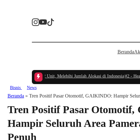
Beranda
Ak
uper-ONE Ludes 132 Unit, Melebihi Jumlah Alokasi di Indonesia
|
#2 -
Head U
Bisnis
News
Beranda
»
Tren Positif Pasar Otomotif, GAIKINDO: Hampir Sel
Tren Positif Pasar Otomoti
Hampir Seluruh Area Pamer
Penuh