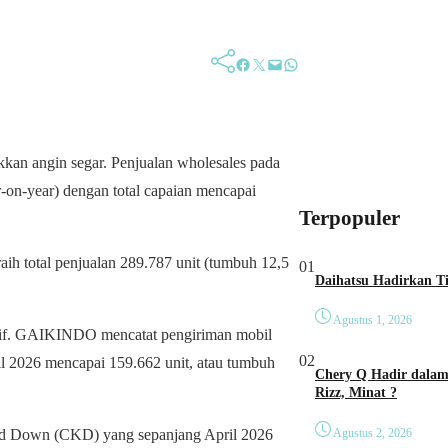
Facebook
Twitter
Mail
WhatsApp
angin segar. Penjualan wholesales pada
r-on-year) dengan total capaian mencapai
Terpopuler
aih total penjualan 289.787 unit (tumbuh 12,5
01
Agustus 1, 2026
sitif. GAIKINDO mencatat pengiriman mobil
02
l 2026 mencapai 159.662 unit, atau tumbuh
Chery Q Hadir dalam 
Rizz, Minat ?
Agustus 2, 2026
ed Down (CKD) yang sepanjang April 2026