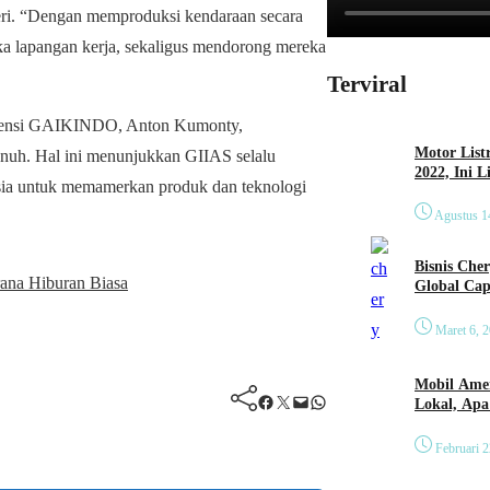
geri. “Dengan memproduksi kendaraan secara
uka lapangan kerja, sekaligus mendorong mereka
Terviral
erensi GAIKINDO, Anton Kumonty,
Motor List
penuh. Hal ini menunjukkan GIIAS selalu
2022, Ini 
nesia untuk memamerkan produk dan teknologi
Agustus 1
Bisnis Che
ana Hiburan Biasa
Global Cap
Maret 6, 
Mobil Amer
Facebook
Twitter
Mail
WhatsApp
Lokal, Ap
Februari 2