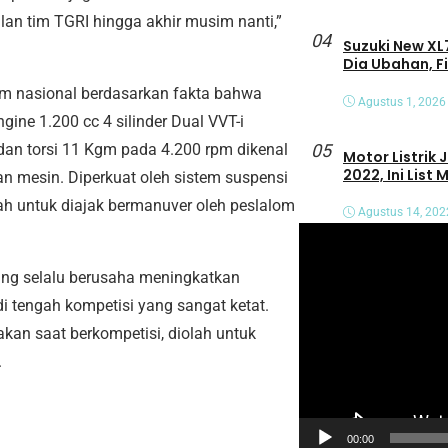
n tim TGRI hingga akhir musim nanti,”
04
Suzuki New XL7
Dia Ubahan, F
lom nasional berdasarkan fakta bahwa
Agustus 1, 2026
ine 1.200 cc 4 silinder Dual VVT-i
05
an torsi 11 Kgm pada 4.200 rpm dikenal
Motor Listrik
2022, Ini List
ran mesin. Diperkuat oleh sistem suspensi
ah untuk diajak bermanuver oleh peslalom
Agustus 14, 202
P
e
ang selalu berusaha meningkatkan
m
 tengah kompetisi yang sangat ketat.
u
an saat berkompetisi, diolah untuk
t
.
a
r
V
00:00