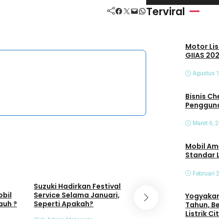
i
Terviral
Facebook
Twitter
Mail
WhatsApp
d
e
Motor Lis
o
GIIAS 202
Agustus 1
Bisnis Che
Pengguna
Maret 6, 
Mobil Am
Standar 
Umum
Umum
Februari 
Suzuki Hadirkan Festival
Animo Masyaraka
obil
Service Selama Januari,
EV Meningkat, PLN
Yogyakart
auh ?
Seperti Apakah?
SPKLU Naik 404 P
Tahun, B
Listrik C