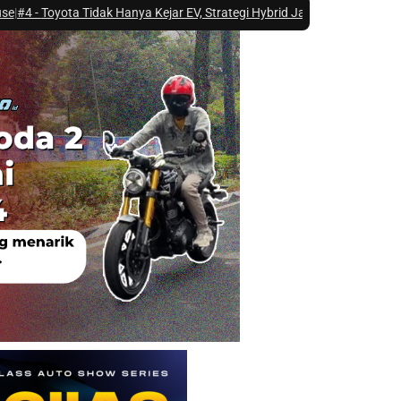
 Tidak Hanya Kejar EV, Strategi Hybrid Jadi Kunci Pasar Indonesia
|
#5 -
E