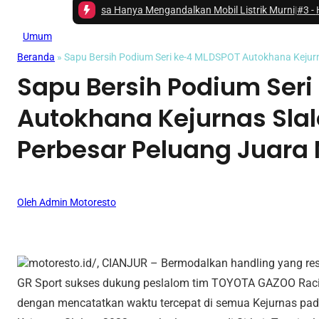
 Belum Bisa Hanya Mengandalkan Mobil Listrik Murni
|
#3 -
Hino Ajak Mas
Umum
Beranda
»
Sapu Bersih Podium Seri ke-4 MLDSPOT Autokhana Kejurn
Sapu Bersih Podium Ser
Autokhana Kejurnas Slal
Perbesar Peluang Juara
Oleh Admin Motoresto
motoresto.id/, CIANJUR – Bermodalkan handling yang res
GR Sport sukses dukung peslalom tim TOYOTA GAZOO Raci
dengan mencatatkan waktu tercepat di semua Kejurnas pa