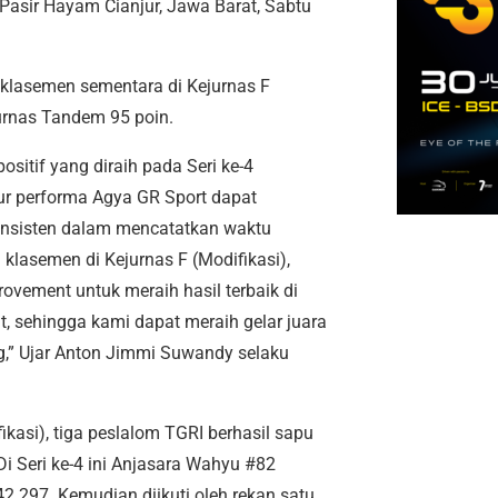
 Pasir Hayam Cianjur, Jawa Barat, Sabtu
 klasemen sementara di Kejurnas F
jurnas Tandem 95 poin.
sitif yang diraih pada Seri ke-4
r performa Agya GR Sport dapat
nsisten dalam mencatatkan waktu
klasemen di Kejurnas F (Modifikasi),
vement untuk meraih hasil terbaik di
t, sehingga kami dapat meraih gelar juara
,” Ujar Anton Jimmi Suwandy selaku
ikasi), tiga peslalom TGRI berhasil sapu
Di Seri ke-4 ini Anjasara Wahyu #82
2.297. Kemudian diikuti oleh rekan satu