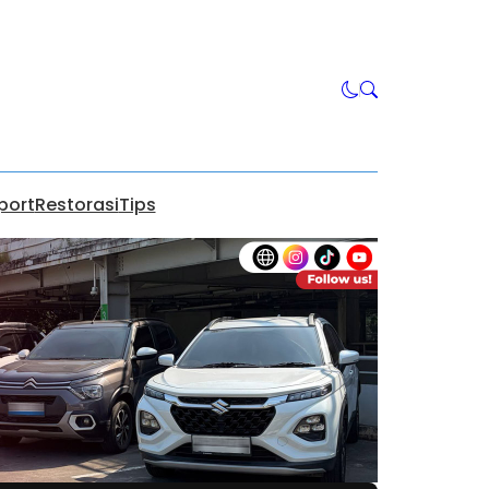
port
Restorasi
Tips