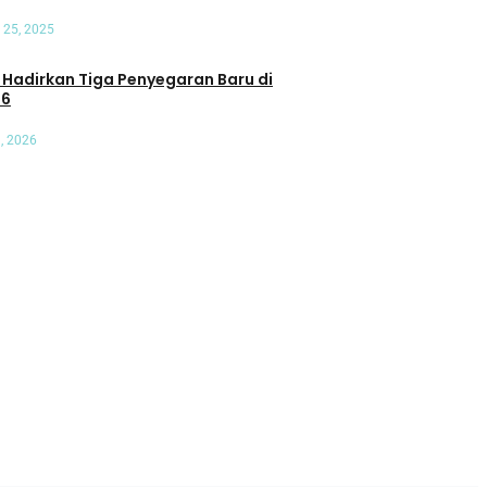
Oleh Admin Motoresto
 25, 2025
an Tiga Penyegaran Baru di
26
, 2026