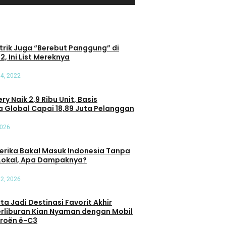
trik Juga “Berebut Panggung” di
2, Ini List Mereknya
4, 2022
ry Naik 2,9 Ribu Unit, Basis
 Global Capai 18,89 Juta Pelanggan
2026
erika Bakal Masuk Indonesia Tanpa
Lokal, Apa Dampaknya?
Umum
22, 2026
t Terhadap
Pasar Mobil Listrik di Tanah Air
: Transaksi di
Kian Beragam, Anda Mau Pilih
a Jadi Destinasi Favorit Akhir
ersen
yang Mana?
erliburan Kian Nyaman dengan Mobil
itroën ë-C3