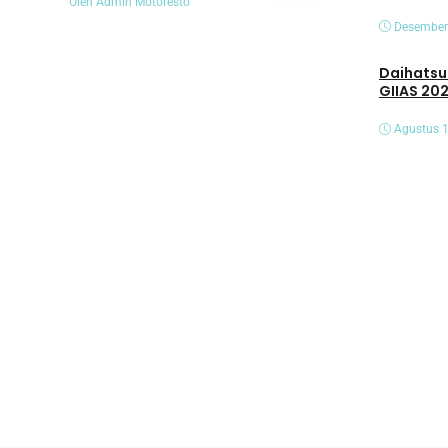
Oleh Admin Motoresto
Oleh Admin Motoresto
Desember
Daihatsu Hadirk
GIIAS 20
Agustus 1