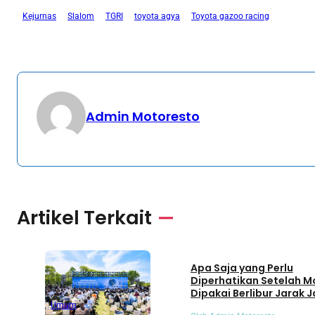
Kejurnas
Slalom
TGRI
toyota agya
Toyota gazoo racing
Admin Motoresto
Artikel Terkait
Umum
Apa Saja yang Perlu
Diperhatikan Setelah M
Dipakai Berlibur Jarak J
Umum