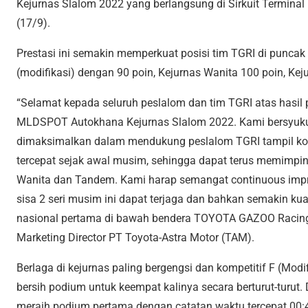
Kejurnas Slalom 2022 yang berlangsung di Sirkuit Terminal
(17/9).
Prestasi ini semakin memperkuat posisi tim TGRI di puncak
(modifikasi) dengan 90 poin, Kejurnas Wanita 100 poin, Ke
“Selamat kepada seluruh peslalom dan tim TGRI atas hasil po
MLDSPOT Autokhana Kejurnas Slalom 2022. Kami bersyuku
dimaksimalkan dalam mendukung peslalom TGRI tampil ko
tercepat sejak awal musim, sehingga dapat terus memimpin 
Wanita dan Tandem. Kami harap semangat continuous impro
sisa 2 seri musim ini dapat terjaga dan bahkan semakin kua
nasional pertama di bawah bendera TOYOTA GAZOO Racing
Marketing Director PT Toyota-Astra Motor (TAM).
Berlaga di kejurnas paling bergengsi dan kompetitif F (Modif
bersih podium untuk keempat kalinya secara berturut-turut. 
meraih podium pertama dengan catatan waktu tercepat 00:4