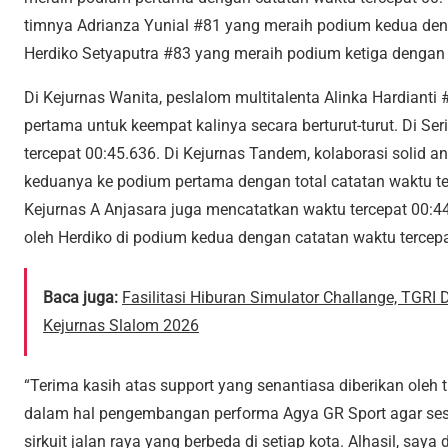
timnya Adrianza Yunial #81 yang meraih podium kedua den
Herdiko Setyaputra #83 yang meraih podium ketiga dengan 
Di Kejurnas Wanita, peslalom multitalenta Alinka Hardiant
pertama untuk keempat kalinya secara berturut-turut. Di Ser
tercepat 00:45.636. Di Kejurnas Tandem, kolaborasi solid
keduanya ke podium pertama dengan total catatan waktu terc
Kejurnas A Anjasara juga mencatatkan waktu tercepat 00:4
oleh Herdiko di podium kedua dengan catatan waktu tercepa
Baca juga:
Fasilitasi Hiburan Simulator Challange, TG
Kejurnas Slalom 2026
“Terima kasih atas support yang senantiasa diberikan oleh
dalam hal pengembangan performa Agya GR Sport agar se
sirkuit jalan raya yang berbeda di setiap kota. Alhasil, say