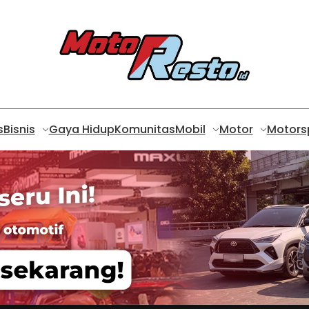
s
Bisnis
Gaya Hidup
Komunitas
Mobil
Motor
Motors