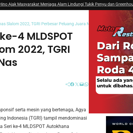
yarakat Menjaga Alam Lindungi Tukik Penyu dan Greenhouse
|
#4 -
Toyota
as Slalom 2022, TGRI Perbesar Peluang Juara Nas
i ke-4 MLDSPOT
om 2022, TGRI
 Nas
Facebook
Twitter
Mail
WhatsApp
ponsif serta mesin yang bertenaga, Agya
ng Indonesia (TGRI) tampil mendominasi
da Seri ke-4 MLDSPOT Autokhana