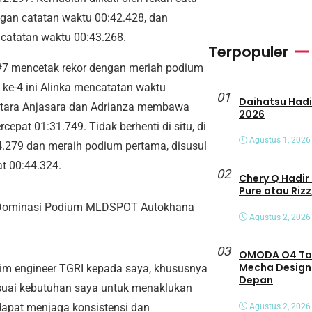
gan catatan waktu 00:42.428, dan
catatan waktu 00:43.268.
Terpopuler
i #7 mencetak rekor dengan meriah podium
i ke-4 ini Alinka mencatatan waktu
01
Daihatsu Hadirkan Tiga Peny
 antara Anjasara dan Adrianza membawa
2026
epat 01:31.749. Tidak berhenti di situ, di
Agustus 1, 2026
4.279 dan meraih podium pertama, disusul
t 00:44.324.
02
Chery Q Hadir 
Pure atau Rizz
RI Dominasi Podium MLDSPOT Autokhana
Agustus 2, 2026
03
OMODA O4 Tamp
Mecha Design
 tim engineer TGRI kepada saya, khususnya
Depan
suai kebutuhan saya untuk menaklukan
a dapat menjaga konsistensi dan
Agustus 2, 2026