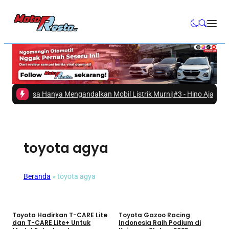
um Bisa Hanya Mengandalkan Mobil Listrik Murni
|
#3 -
Hino Ajak Masyara
toyota agya
Beranda
»
toyota agya
Umum
Umum
Toyota Hadirkan T-CARE Lite
Toyota Gazoo Racing
dan T-CARE Lite+ Untuk
Indonesia Raih Podium di