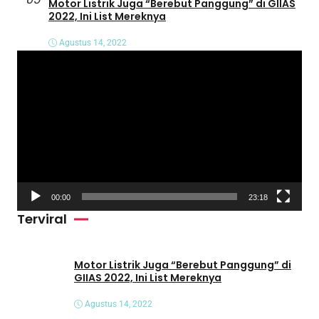
Motor Listrik Juga “Berebut Panggung” di GIIAS
2022, Ini List Mereknya
Agustus 14, 2022
P
e
m
u
t
a
r
V
00:00
23:18
i
Terviral
d
e
o
Motor Listrik Juga “Berebut Panggung” di
GIIAS 2022, Ini List Mereknya
Agustus 14, 2022