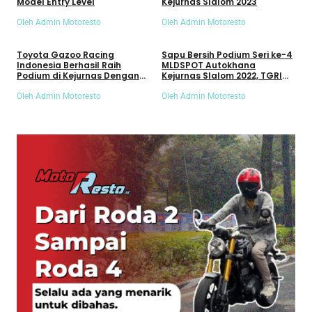
Model Entry Level
Kejurnas Slalom 2023
Oleh Admin Motoresto
Oleh Admin Motoresto
Umum
Umum
Toyota Gazoo Racing
Sapu Bersih Podium Seri ke-4
Indonesia Berhasil Raih
MLDSPOT Autokhana
Podium di Kejurnas Dengan
Kejurnas Slalom 2022, TGRI
Yaris GR Sport dan Agya GR
Perbesar Peluang Juara Nas
Spo
Oleh Admin Motoresto
Oleh Admin Motoresto