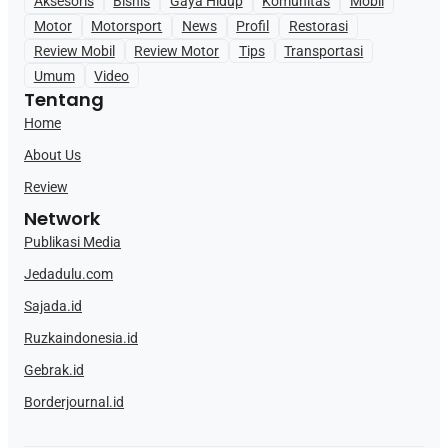
Aksesoris
Bisnis
Gaya Hidup
Komunitas
Mobil
Motor
Motorsport
News
Profil
Restorasi
Review Mobil
Review Motor
Tips
Transportasi
Umum
Video
Tentang
Home
About Us
Review
Network
Publikasi Media
Jedadulu.com
Sajada.id
Ruzkaindonesia.id
Gebrak.id
Borderjournal.id