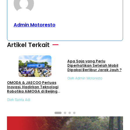
Admin Motoresto
Artikel Terkait
Umum
Apa Saja yang Perlu
S
Diperhatikan Setelah Mobil
S
Dipakai Berlibur Jarak Jauh ?
S
Umum
Oleh Admin Motoresto
O
OMODA & JAECOO Perluas
Inovasi, Hadirkan Teknologi
Robotika AiMOGA di Beijing
Auto Show 2026
Oleh Satria Adi