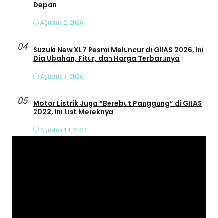
Depan
Agustus 2, 2026
04
Suzuki New XL7 Resmi Meluncur di GIIAS 2026, Ini
Dia Ubahan, Fitur, dan Harga Terbarunya
Agustus 1, 2026
05
Motor Listrik Juga “Berebut Panggung” di GIIAS
2022, Ini List Mereknya
Agustus 14, 2022
P
e
m
u
t
a
r