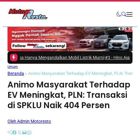
Bisa Hanya Mengandalkan Mobil Listrik Murni
|
#3 -
Hino Ajak Masyarakat
Umum
Beranda
»
Animo Masyarakat Terhadap EV Meningkat, PLN: Transaks
Animo Masyarakat Terhadap
EV Meningkat, PLN: Transaksi
di SPKLU Naik 404 Persen
Oleh Admin Motoresto
Facebook
Twitter
Mail
WhatsApp