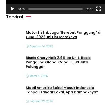
V
00:00
23:18
i
Terviral
d
e
o
Motor Listrik Juga “Berebut Panggung” di
GIIAS 2022, Ini List Mereknya
Agustus 14, 2022
Bisnis Chery Naik 2,9 Ribu Unit, Basis
Pengguna Global Capai 18,89 Juta
Pelanggan
Maret 6, 2026
Mobil Amerika Bakal Masuk Indonesia
Tanpa Standar Lokal, Apa Dampaknya?
Februari 22, 2026