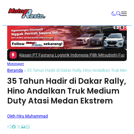
 4 Alasan PT Fastana Logistik Indonesia Pilih Mitsubishi Fuso eCanter u
Motorsport
Beranda
»
35 Tahun Hadir di Dakar Rally, Hino Andalkan Truk Medi
35 Tahun Hadir di Dakar Rally,
Hino Andalkan Truk Medium
Duty Atasi Medan Ekstrem
Oleh Hiru Muhammad
Facebook
Twitter
Mail
WhatsApp