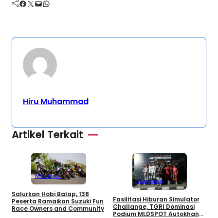
Facebook
Twitter
Mail
WhatsApp
Hiru Muhammad
Artikel Terkait
Motorsport
Motorsport
Salurkan Hobi Balap, 138
D
Fasilitasi Hiburan Simulator
Peserta Ramaikan Suzuki Fun
D
Challange, TGRI Dominasi
Race Owners and Community
O
Podium MLDSPOT Autokhana
U