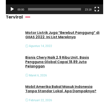
r
V
00:00
23:18
i
Terviral
d
e
o
Motor Listrik Juga “Berebut Panggung” di
GIIAS 2022, Ini List Mereknya
Agustus 14, 2022
Bisnis Chery Naik 2,9 Ribu Unit, Basis
Pengguna Global Capai 18,89 Juta
Pelanggan
Maret 6, 2026
Mobil Amerika Bakal Masuk Indonesia
Tanpa Standar Lokal, Apa Dampaknya?
Februari 22, 2026