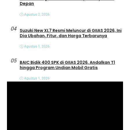
Depan
Agustus 2, 2026
04
Suzuki New XL7 Resmi Meluncur di GIIAS 2026, Ini
Dia Ubahan, Fitur, dan Harga Terbarunya
Agustus 1, 2026
05
BAIC Bidik 400 SPK di GIIAS 2026, Andalkan T1
hingga Program Undian Mobil Gratis
Agustus 1, 2026
P
e
m
u
t
a