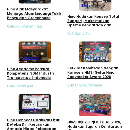
Bisnis
Hino Ajak Masyarakat
Menjaga Alam Lindungi Tukik
Hino Hadirkan Konsep Total
Penyu dan Greenhouse
Support, Maksimalkan
Uptime Kendaraan dan
Oleh Hiru Muhammad
Tekan Biaya Operasional
Pelanggan
Oleh Satria Adi
Transportasi
Transportasi
Perkuat Kemitraan dengan
Hino Academy Perkuat
Karoseri, HMSI Gelar Hino
Kompetensi SDM Industri
Bodymaker Award 2026
Transportasi Indonesia
Oleh Hiru Muhammad
Oleh Hiroshi A.M
Transportasi
Bisnis
Transportasi
Hino Connect Hadirkan Fitur
Hino Unjuk Gigi di GIIAS 2026,
Deteksi Dini Kerusakan
Hadirkan Jajaran Kendaraan
Armada Niaga Pelanggan