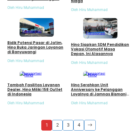
Niaga
Oleh Hiru Muhammad
Oleh Hiru Muhammad
Transportasi
Transportasi
Bidik Potensi Pasar di Jatim,
Hino Siapkan SDM Pendidikan
Hino Buka Jaringan Layanan
Vokasi Otomotif Masa
di Banyuwangi
Depan, Ini Alasannya
Oleh Hiru Muhammad
Oleh Hiru Muhammad
Komunitas
Transportasi
Transportasi
Tambah Fasilitas Layanan
Hino Serahkan Unit
Dealer, Hino Miliki 158 Outlet
Anniversary ke Pelanggan
di Indonesia
Loyalnya di Jamnas Bismania
2026
Oleh Hiru Muhammad
Oleh Hiru Muhammad
1
2
3
4