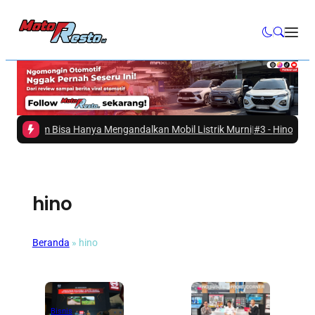
 Belum Bisa Hanya Mengandalkan Mobil Listrik Murni
|
#3 -
Hino Ajak Mas
hino
Beranda
»
hino
Bisnis