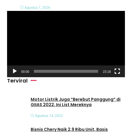
Agustus 1, 2026
P
e
m
u
t
a
r
V
00:00
23:18
i
Terviral
d
e
o
Motor Listrik Juga “Berebut Panggung” di
GIIAS 2022, Ini List Mereknya
Agustus 14, 2022
Bisnis Chery Naik 2,9 Ribu Unit, Basis