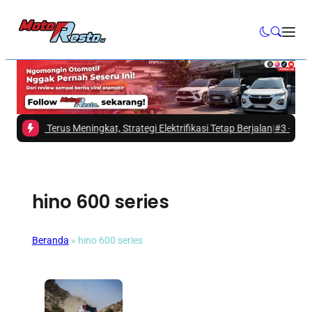
zuki Terus Meningkat, Strategi Elektrifikasi Tetap Berjalan
|
#3 -
Mitsubish
hino 600 series
Beranda
»
hino 600 series