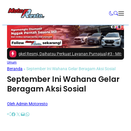
engkel Resmi, Daihatsu Perkuat Layanan Purnajual
|
#3 -
Mitsubishi Fuso
Umum
Beranda
»
September Ini Wahana Gelar Beragam Aksi Sosial
September Ini Wahana Gelar
Beragam Aksi Sosial
Oleh Admin Motoresto
Facebook
Twitter
Mail
WhatsApp