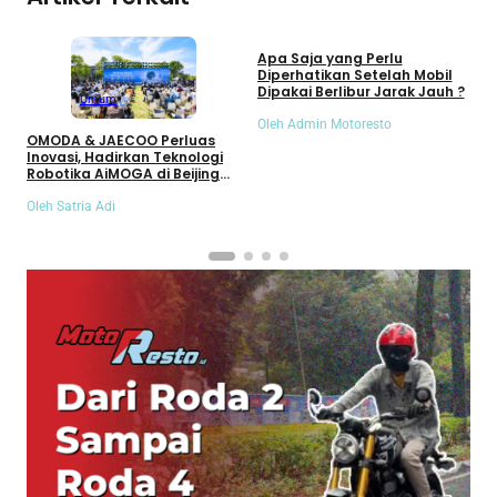
Umum
Apa Saja yang Perlu
S
Diperhatikan Setelah Mobil
S
Dipakai Berlibur Jarak Jauh ?
S
Umum
Oleh Admin Motoresto
O
OMODA & JAECOO Perluas
Inovasi, Hadirkan Teknologi
Robotika AiMOGA di Beijing
Auto Show 2026
Oleh Satria Adi