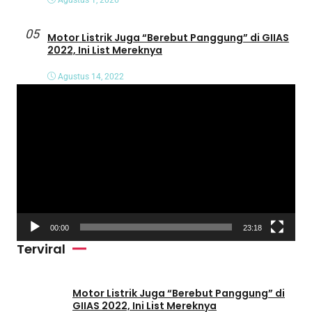
05
Motor Listrik Juga “Berebut Panggung” di GIIAS
2022, Ini List Mereknya
Agustus 14, 2022
P
e
m
u
t
a
r
V
00:00
23:18
i
Terviral
d
e
o
Motor Listrik Juga “Berebut Panggung” di
GIIAS 2022, Ini List Mereknya