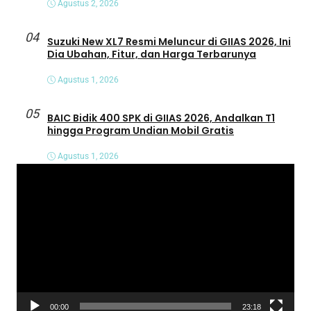
Agustus 2, 2026
04
Suzuki New XL7 Resmi Meluncur di GIIAS 2026, Ini
Dia Ubahan, Fitur, dan Harga Terbarunya
Agustus 1, 2026
05
BAIC Bidik 400 SPK di GIIAS 2026, Andalkan T1
hingga Program Undian Mobil Gratis
Agustus 1, 2026
P
e
m
u
t
a
r
V
00:00
23:18