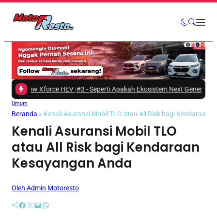
 New Xforce HEV
|
#3 -
Seperti Apakah Ekosistem Next Generation Zero Dow
Umum
Beranda
»
Kenali Asuransi Mobil TLO atau All Risk bagi Kendaraan
Kenali Asuransi Mobil TLO
atau All Risk bagi Kendaraan
Kesayangan Anda
Oleh Admin Motoresto
Facebook
Twitter
Mail
WhatsApp