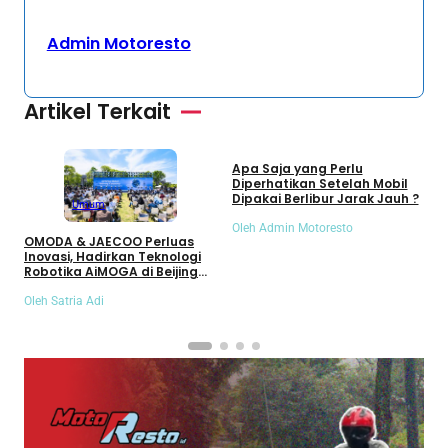
Admin Motoresto
Artikel Terkait
Umum
Apa Saja yang Perlu
S
Diperhatikan Setelah Mobil
S
Dipakai Berlibur Jarak Jauh ?
S
Umum
Oleh Admin Motoresto
O
OMODA & JAECOO Perluas
Inovasi, Hadirkan Teknologi
Robotika AiMOGA di Beijing
Auto Show 2026
Oleh Satria Adi