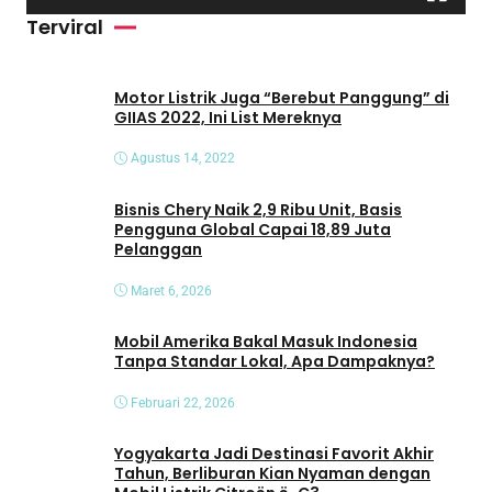
i
Terviral
d
e
o
Motor Listrik Juga “Berebut Panggung” di
GIIAS 2022, Ini List Mereknya
Agustus 14, 2022
Bisnis Chery Naik 2,9 Ribu Unit, Basis
Pengguna Global Capai 18,89 Juta
Pelanggan
Maret 6, 2026
Mobil Amerika Bakal Masuk Indonesia
Tanpa Standar Lokal, Apa Dampaknya?
Februari 22, 2026
Yogyakarta Jadi Destinasi Favorit Akhir
Tahun, Berliburan Kian Nyaman dengan