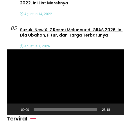
2022, Ini List Mereknya
Agustus 14, 2022
05
Suzuki New XL7 Resmi Meluncur di GIIAS 2026, Ini
Dia Ubahan, Fitur, dan Harga Terbarunya
Agustus 1, 2026
P
e
m
u
t
a
r
V
00:00
23:18
i
Terviral
d
e