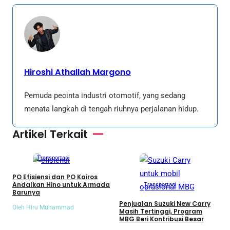
Hiroshi Athallah Margono
Pemuda pecinta industri otomotif, yang sedang
menata langkah di tengah riuhnya perjalanan hidup.
Artikel Terkait
Transportasi
PO Efisiensi dan PO Kairos
S
Andalkan Hino untuk Armada
N
Transportasi
Barunya
T
G
Penjualan Suzuki New Carry
Oleh Hiru Muhammad
O
Masih Tertinggi, Program
MBG Beri Kontribusi Besar