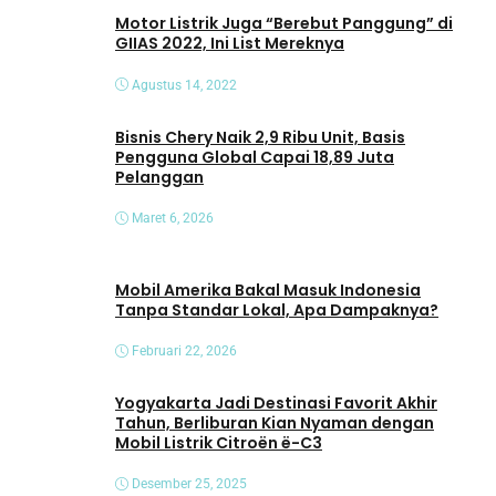
o
Motor Listrik Juga “Berebut Panggung” di
GIIAS 2022, Ini List Mereknya
Agustus 14, 2022
Bisnis Chery Naik 2,9 Ribu Unit, Basis
Pengguna Global Capai 18,89 Juta
Pelanggan
Maret 6, 2026
Mobil Amerika Bakal Masuk Indonesia
Tanpa Standar Lokal, Apa Dampaknya?
Februari 22, 2026
Yogyakarta Jadi Destinasi Favorit Akhir
Tahun, Berliburan Kian Nyaman dengan
Mobil Listrik Citroën ë-C3
Desember 25, 2025