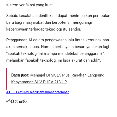
sistem verifikasi yang kuat.
Sebab, kesalahan identifikasi dapat menimbulkan persoalan
baru bagi masyarakat dan berpotensi mengurangi
kepercayaan terhadap teknologi itu sendiri.
Penggunaan AI dalam pengawasan lalu lintas kemungkinan
akan semakin luas. Namun pertanyaan besarnya bukan lagi
“apakah teknologi ini mampu mendeteksi pelanggaran?”,
melainkan “apakah teknologi ini bisa akurat dan adil?”.
Baca juga:
Menjajal DFSK E5 Plus, Rasakan Langsung
Kenyamanan SUV PHEV 218 HP
AI
ETLE
Featured
Headline
keamanan
otomotif
Facebook
Twitter
Mail
WhatsApp