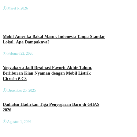
Maret 6, 2026
Mobil Amerika Bakal Masuk Indonesia Tanpa Standar
Lokal, Apa Dampaknya?
Februari 22, 2026
Yogyakarta Jadi Destinasi Favorit Akhir Tahun,
Berliburan Kian Nyaman dengan Mobil Listrik
Citroën ë-C3
Desember 25, 2025
Daihatsu Hadirkan Tiga Penyegaran Baru di GIIAS
2026
Agustus 1, 2026