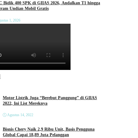
C Bidik 400 SPK di GIIAS 2026, Andalkan T1 hingga
gram Undian Mobil Gratis
ustus 1, 2026
l
Motor Listrik Juga “Berebut Panggung” di GIIAS
2022, Ini List Mereknya
Agustus 14, 2022
Bisnis Chery Naik 2,9 Ribu Unit, Basis Pengguna
Global Capai 18,89 Juta Pelanggan