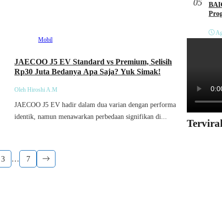
05
BAI
Pro
Ag
Mobil
JAECOO J5 EV Standard vs Premium, Selisih
Rp30 Juta Bedanya Apa Saja? Yuk Simak!
Oleh Hiroshi A.M
JAECOO J5 EV hadir dalam dua varian dengan performa
identik, namun menawarkan perbedaan signifikan di...
Tervira
3
…
7