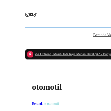
Beranda
Ak
ux Diesel Terbaru Dicoba Offroad, Masih Jadi Raja Medan Berat?
|
#2 -
Banyak 
otomotif
Beranda
»
otomotif