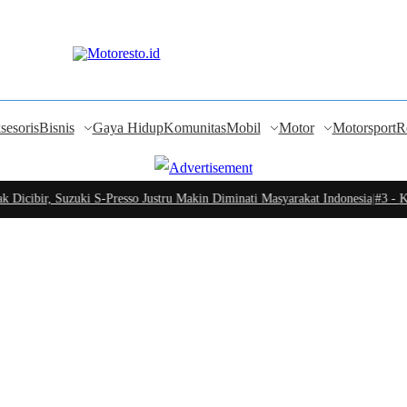
sesoris
Bisnis
Gaya Hidup
Komunitas
Mobil
Motor
Motorsport
R
Dicibir, Suzuki S-Presso Justru Makin Diminati Masyarakat Indonesia
|
#3 -
Ken