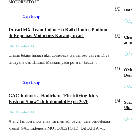
MOTORESTO.ID,...
01
Gaya Hidup
Ag
Ducati MX Team Indonesia Raih Double Podium
di Kejurnas Motocross Karanganyar!
02
Cher
atau
Oleh Hiroshi A.M
Ag
Drama teknis hingga aksi comeback warnai perjuangan Diva
Ismayana dan Hilman Maksum pada putaran kedua...
03
OMO
Des
Gaya Hidup
Ag
GAC Indonesia Hadirkan “Electrifying Kids
04
Fashion Show” di Indomobil Expo 2026
Suzu
Ubah
Oleh Hiroshi A.M
Ag
Ajang fashion show anak ini menjadi bagian dari pendekatan
kreatif GAC Indonesia MOTORESTO.ID, JAKARTA –...