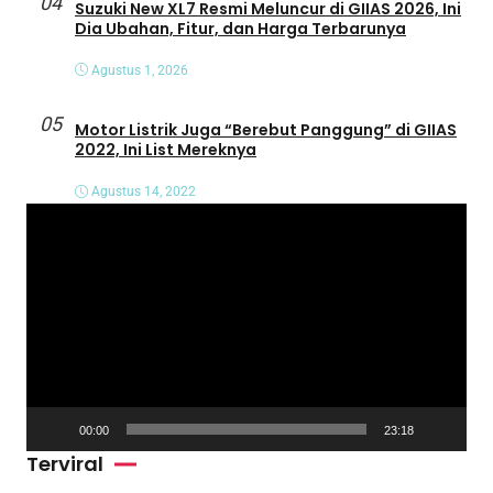
04
Suzuki New XL7 Resmi Meluncur di GIIAS 2026, Ini
Dia Ubahan, Fitur, dan Harga Terbarunya
Agustus 1, 2026
05
Motor Listrik Juga “Berebut Panggung” di GIIAS
2022, Ini List Mereknya
Agustus 14, 2022
P
e
m
u
t
a
r
V
00:00
23:18
i
Terviral
d