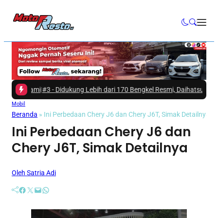
 Kami
|
#3 -
Didukung Lebih dari 170 Bengkel Resmi, Daihatsu Perkuat Lay
Mobil
Beranda
»
Ini Perbedaan Chery J6 dan Chery J6T, Simak Detailnya
Ini Perbedaan Chery J6 dan
Chery J6T, Simak Detailnya
Oleh Satria Adi
Facebook
Twitter
Mail
WhatsApp