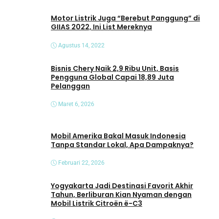
e
o
Motor Listrik Juga “Berebut Panggung” di
GIIAS 2022, Ini List Mereknya
Agustus 14, 2022
Bisnis Chery Naik 2,9 Ribu Unit, Basis
Pengguna Global Capai 18,89 Juta
Pelanggan
Maret 6, 2026
Mobil Amerika Bakal Masuk Indonesia
Tanpa Standar Lokal, Apa Dampaknya?
Februari 22, 2026
Yogyakarta Jadi Destinasi Favorit Akhir
Tahun, Berliburan Kian Nyaman dengan
Mobil Listrik Citroën ë-C3