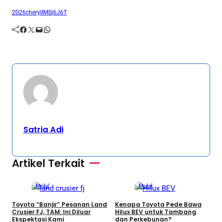
2026
chery
IIMS
j6
J6T
Facebook
Twitter
Mail
WhatsApp
Satria Adi
Artikel Terkait
Mobil
Mobil
Toyota “Banjir” Pesanan Land
Kenapa Toyota Pede Bawa
T
Crusier FJ, TAM: Ini Diluar
Hilux BEV untuk Tambang
B
Ekspektasi Kami
dan Perkebunan?
M