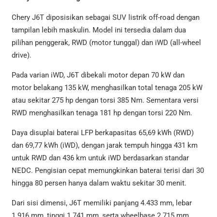
Chery J6T diposisikan sebagai SUV listrik off-road dengan
tampilan lebih maskulin. Model ini tersedia dalam dua
pilihan penggerak, RWD (motor tunggal) dan iWD (all-wheel
drive).
Pada varian iWD, J6T dibekali motor depan 70 kW dan
motor belakang 135 kW, menghasilkan total tenaga 205 kW
atau sekitar 275 hp dengan torsi 385 Nm. Sementara versi
RWD menghasilkan tenaga 181 hp dengan torsi 220 Nm.
Daya disuplai baterai LFP berkapasitas 65,69 kWh (RWD)
dan 69,77 kWh (iWD), dengan jarak tempuh hingga 431 km
untuk RWD dan 436 km untuk iWD berdasarkan standar
NEDC. Pengisian cepat memungkinkan baterai terisi dari 30
hingga 80 persen hanya dalam waktu sekitar 30 menit.
Dari sisi dimensi, J6T memiliki panjang 4.433 mm, lebar
1.916 mm, tinggi 1.741 mm, serta wheelbase 2.715 mm.