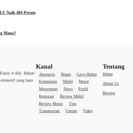
LU Naik 404 Persen
ang Mana?
Kanal
Tentang
Enjoy it All). Bukan
Home
Aksesoris
Bisnis
Gaya Hidup
a otomotif yang haus
Komunitas
Mobil
Motor
About Us
Motorsport
News
Profil
Review
Restorasi
Review Mobil
Review Motor
Tips
Transportasi
Umum
Video