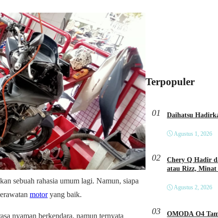
Terpopuler
01
Agustus 1, 2026
02
Chery Q Hadir d
atau Rizz, Minat
kan sebuah rahasia umum lagi. Namun, siapa
Agustus 2, 2026
 perawatan
motor
yang baik.
03
OMODA O4 Tampi
 rasa nyaman berkendara, namun ternyata