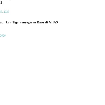
C3
25, 2025
a Penyegaran Baru di GIIAS
 2026