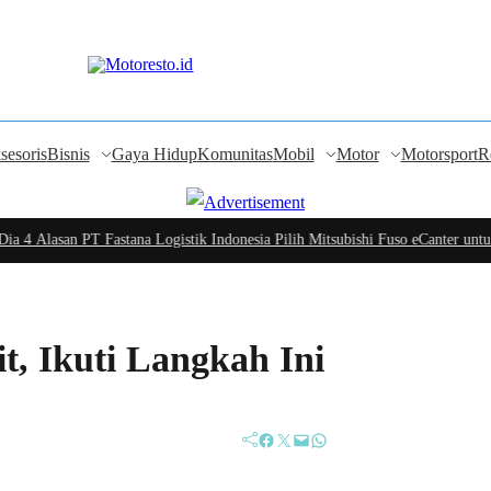
sesoris
Bisnis
Gaya Hidup
Komunitas
Mobil
Motor
Motorsport
R
 4 Alasan PT Fastana Logistik Indonesia Pilih Mitsubishi Fuso eCanter untuk 
t, Ikuti Langkah Ini
Facebook
Twitter
Mail
WhatsApp