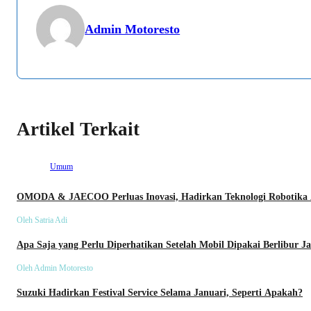
Admin Motoresto
Artikel Terkait
Umum
OMODA & JAECOO Perluas Inovasi, Hadirkan Teknologi Robotika 
Umum
Oleh Satria Adi
Apa Saja yang Perlu Diperhatikan Setelah Mobil Dipakai Berlibur J
Umum
Oleh Admin Motoresto
Suzuki Hadirkan Festival Service Selama Januari, Seperti Apakah?
Umum