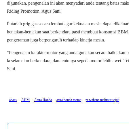
digunakan, pengenalan ini akan menyadari anda tentang batas mak
Riding Promotion, Agus Sani.
Putarlah grip gas secara lembut agar kekuatan mesin dapat dikel
hentakan-hentakan saat berkendara pasti membuat konsumsi BBM l
pengeraman juga berpengaruh terhadap kinerja mesin.
“Pengenalan karakter motor yang anda gunakan secara baik akan has
keselamatan berkendara, dan tentunya sepeda motor lebih awet. Te
Sani.
ahass
AHM
Astra Honda
astra honda motor
pt wahana makmur sejati