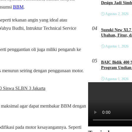
Design Jadi Sim
onsumsi
BBM
.
Agustus 2, 2026
seperti tekanan angin yang ideal atau
04
 Wahyu Budhi, Intruktur Technical Service
Suzuki New XL7 
Ubahan, Fitur, 
Agustus 1, 2026
rti penggantian oli juga miliki pengaruh ke
05
BAIC Bidik 400 
Program Undian 
rus menurun seiring dengan penggunaan motor.
Agustus 1, 2026
00 Siswa SLBN 3 Jakarta
aan maksimal agar dapat membakar BBM dengan
difikasi pada motor kesayangannya. Seperti