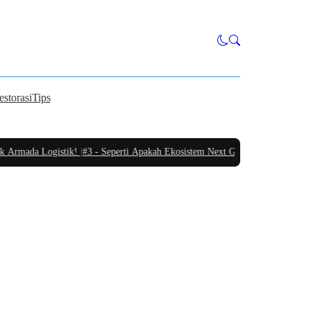
estorasi
Tips
Armada Logistik!
|
#3 -
Seperti Apakah Ekosistem Next Generation Zero Down T