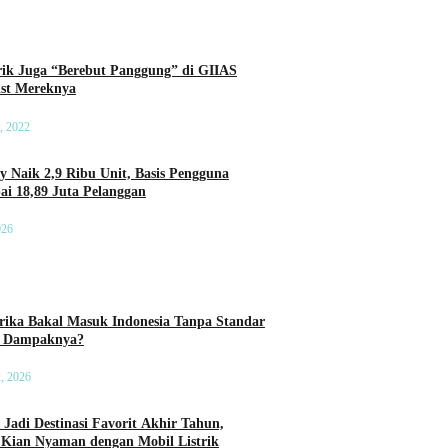
rik Juga “Berebut Panggung” di GIIAS
List Mereknya
, 2022
ry Naik 2,9 Ribu Unit, Basis Pengguna
ai 18,89 Juta Pelanggan
026
ika Bakal Masuk Indonesia Tanpa Standar
a Dampaknya?
2, 2026
 Jadi Destinasi Favorit Akhir Tahun,
 Kian Nyaman dengan Mobil Listrik