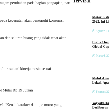
Terviral
ragam perubahan pada bagian pengapian, part
Motor List
 pada kecepatan akan pengaruhi konsumsi
2022, Ini 
Agustus 14
kan dan saluran buang yang tidak tepat akan
Bisnis Che
Global Cap
Maret 6, 2
h ‘rasakan’ kinerja mesin sesuai
Mobil Amer
Lokal, Ap
 Mulai Rp 19 Jutaan
Februari 2
Yogyakarta
M. “Kenali karakter dan tipe motor yang
Berliburan