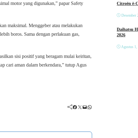
simal motor yang digunakan,” papar Safety
Citroën ë-
Desember 
uarkan maksimal. Menggeber atau melakukan
Daihatsu Hadirkan Tig
ebih boros. Sama dengan perlakuan gas,
2026
Agustus 1,
ilkan sisi positif yang beragam mulai keiritan,
tap cari aman dalam berkendara,” tutup Agus
Facebook
Twitter
Mail
WhatsApp