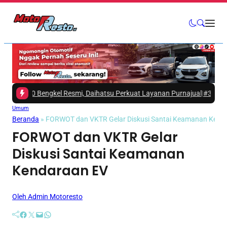
170 Bengkel Resmi, Daihatsu Perkuat Layanan Purnajual
|
#3 -
Mitsubishi
Umum
Beranda
»
FORWOT dan VKTR Gelar Diskusi Santai Keamanan Kend
FORWOT dan VKTR Gelar
Diskusi Santai Keamanan
Kendaraan EV
Oleh Admin Motoresto
Facebook
Twitter
Mail
WhatsApp