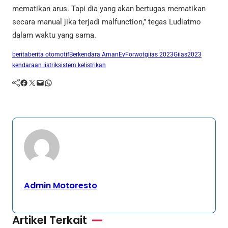
mematikan arus. Tapi dia yang akan bertugas mematikan
secara manual jika terjadi malfunction,” tegas Ludiatmo
dalam waktu yang sama.
berita
berita otomotif
Berkendara Aman
Ev
Forwot
giias 2023
Giias2023
kendaraan listrik
sistem kelistrikan
Facebook
Twitter
Mail
WhatsApp
Admin Motoresto
Artikel Terkait