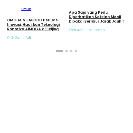
Umum
Umum
Apa Saja yang Perlu
S
Diperhatikan Setelah Mobil
S
OMODA & JAECOO Perluas
Dipakai Berlibur Jarak Jauh ?
S
Inovasi, Hadirkan Teknologi
Robotika AiMOGA di Beijing
Oleh Admin Motoresto
O
Auto Show 2026
Oleh Satria Adi