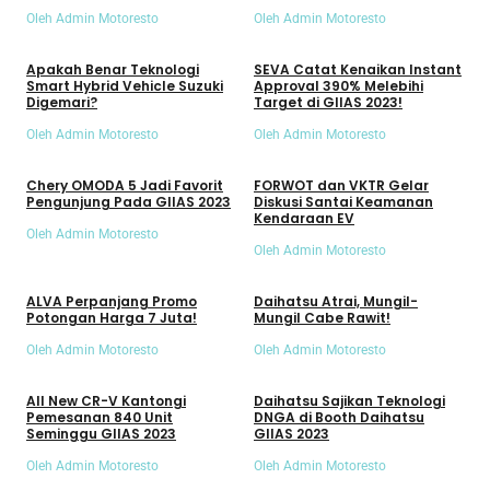
Oleh Admin Motoresto
Oleh Admin Motoresto
Umum
Umum
Apakah Benar Teknologi
SEVA Catat Kenaikan Instant
Smart Hybrid Vehicle Suzuki
Approval 390% Melebihi
Digemari?
Target di GIIAS 2023!
Oleh Admin Motoresto
Oleh Admin Motoresto
Umum
Umum
Chery OMODA 5 Jadi Favorit
FORWOT dan VKTR Gelar
Pengunjung Pada GIIAS 2023
Diskusi Santai Keamanan
Kendaraan EV
Oleh Admin Motoresto
Oleh Admin Motoresto
Umum
Umum
ALVA Perpanjang Promo
Daihatsu Atrai, Mungil-
Potongan Harga 7 Juta!
Mungil Cabe Rawit!
Oleh Admin Motoresto
Oleh Admin Motoresto
Umum
Umum
All New CR-V Kantongi
Daihatsu Sajikan Teknologi
Pemesanan 840 Unit
DNGA di Booth Daihatsu
Seminggu GIIAS 2023
GIIAS 2023
Oleh Admin Motoresto
Oleh Admin Motoresto