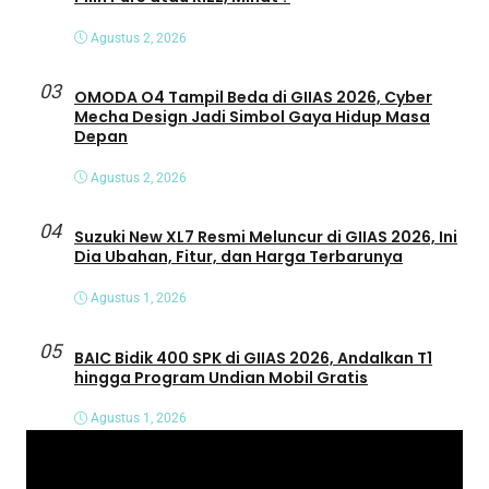
Agustus 2, 2026
03
OMODA O4 Tampil Beda di GIIAS 2026, Cyber
Mecha Design Jadi Simbol Gaya Hidup Masa
Depan
Agustus 2, 2026
04
Suzuki New XL7 Resmi Meluncur di GIIAS 2026, Ini
Dia Ubahan, Fitur, dan Harga Terbarunya
Agustus 1, 2026
05
BAIC Bidik 400 SPK di GIIAS 2026, Andalkan T1
hingga Program Undian Mobil Gratis
Agustus 1, 2026
P
e