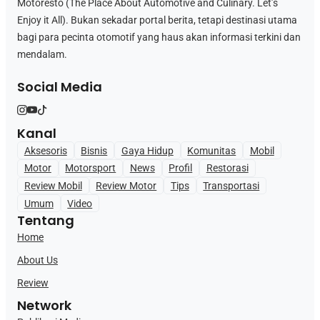
Motoresto (The Place About Automotive and Culinary. Let’s
Enjoy it All). Bukan sekadar portal berita, tetapi destinasi utama
bagi para pecinta otomotif yang haus akan informasi terkini dan
mendalam.
Social Media
Kanal
Aksesoris
Bisnis
Gaya Hidup
Komunitas
Mobil
Motor
Motorsport
News
Profil
Restorasi
Review Mobil
Review Motor
Tips
Transportasi
Umum
Video
Tentang
Home
About Us
Review
Network