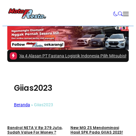
-
Ini Dia 4 Alasan PT Fastana Logistik Indonesia Pilih Mitsubishi Fuso eC
Giias2023
Beranda
»
Giias2023
Umum
Umum
Bandrol NETA V Rp 379 Juta,
New MG ZS Mendominasi
Sudah Value For Money ?
Hasil SPK Pada GIIAS 2023!