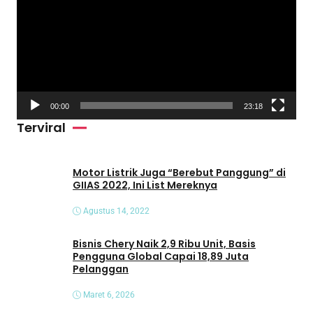
m
u
t
a
r
V
00:00
23:18
i
Terviral
d
e
o
Motor Listrik Juga “Berebut Panggung” di
GIIAS 2022, Ini List Mereknya
Agustus 14, 2022
Bisnis Chery Naik 2,9 Ribu Unit, Basis
Pengguna Global Capai 18,89 Juta
Pelanggan
Maret 6, 2026