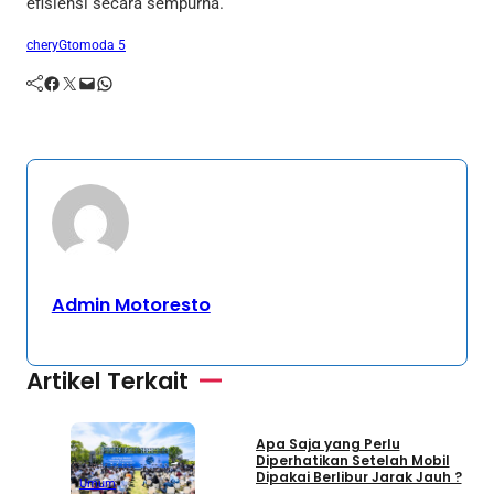
efisiensi secara sempurna.
chery
Gt
omoda 5
Facebook
Twitter
Mail
WhatsApp
Admin Motoresto
Artikel Terkait
Umum
Apa Saja yang Perlu
S
Diperhatikan Setelah Mobil
S
Dipakai Berlibur Jarak Jauh ?
S
Umum