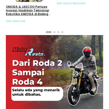
Oleh Admin Motoresto
O
OMODA & JAECOO Perluas
Inovasi, Hadirkan Teknologi
Robotika AiMOGA di Beijing
Auto Show 2026
Oleh Satria Adi