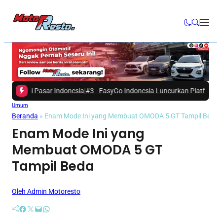
i Pasar Indonesia
|
#3 -
EasyGo Indonesia Luncurkan Platform TMS EasyGo
Umum
Beranda
»
Enam Mode Ini yang Membuat OMODA 5 GT Tampil Beda
Enam Mode Ini yang
Membuat OMODA 5 GT
Tampil Beda
Oleh Admin Motoresto
Facebook
Twitter
Mail
WhatsApp