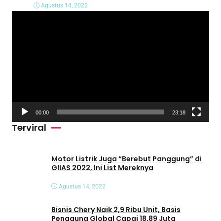
Agustus 14, 2022
P
e
m
u
t
a
r
V
00:00
23:18
i
Terviral
d
e
o
Motor Listrik Juga “Berebut Panggung” di
GIIAS 2022, Ini List Mereknya
Agustus 14, 2022
Bisnis Chery Naik 2,9 Ribu Unit, Basis
Pengguna Global Capai 18,89 Juta