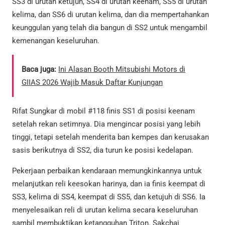
SS3 di urutan ketujuh, SS4 di urutan keenam, SS5 di urutan
kelima, dan SS6 di urutan kelima, dan dia mempertahankan
keunggulan yang telah dia bangun di SS2 untuk mengambil
kemenangan keseluruhan.
Baca juga:
Ini Alasan Booth Mitsubishi Motors di
GIIAS 2026 Wajib Masuk Daftar Kunjungan
Rifat Sungkar di mobil #118 finis SS1 di posisi keenam
setelah rekan setimnya. Dia mengincar posisi yang lebih
tinggi, tetapi setelah menderita ban kempes dan kerusakan
sasis berikutnya di SS2, dia turun ke posisi kedelapan.
Pekerjaan perbaikan kendaraan memungkinkannya untuk
melanjutkan reli keesokan harinya, dan ia finis keempat di
SS3, kelima di SS4, keempat di SS5, dan ketujuh di SS6. Ia
menyelesaikan reli di urutan kelima secara keseluruhan
sambil membuktikan ketangguhan Triton. Sakchai