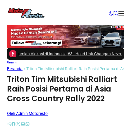
i Jumlah Alokasi di Indonesia
|
#3 -
Head Unit Changan Nevo Q05, Bukan
Umum
Beranda
»
Triton Tim Mitsubishi Ralliart Raih Posisi Pertama di Asia
Triton Tim Mitsubishi Ralliart
Raih Posisi Pertama di Asia
Cross Country Rally 2022
Oleh Admin Motoresto
Facebook
Twitter
Mail
WhatsApp