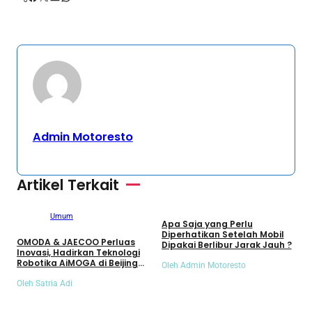
Admin Motoresto
Artikel Terkait
Umum
Umum
Apa Saja yang Perlu
S
Diperhatikan Setelah Mobil
S
OMODA & JAECOO Perluas
Dipakai Berlibur Jarak Jauh ?
S
Inovasi, Hadirkan Teknologi
Robotika AiMOGA di Beijing
Oleh Admin Motoresto
O
Auto Show 2026
Oleh Satria Adi