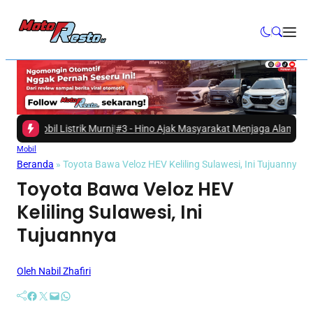
bil Listrik Murni
|
#3 -
Hino Ajak Masyarakat Menjaga Alam Lindungi Tuk
Mobil
Beranda
»
Toyota Bawa Veloz HEV Keliling Sulawesi, Ini Tujuannya
Toyota Bawa Veloz HEV
Keliling Sulawesi, Ini
Tujuannya
Oleh Nabil Zhafiri
Facebook
Twitter
Mail
WhatsApp