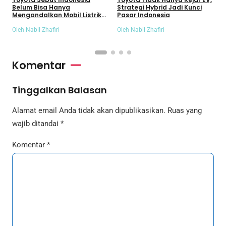
Belum Bisa Hanya
Strategi Hybrid Jadi Kunci
U
Mengandalkan Mobil Listrik
Pasar Indonesia
d
Murni
Oleh Nabil Zhafiri
Oleh Nabil Zhafiri
O
Komentar
Tinggalkan Balasan
Alamat email Anda tidak akan dipublikasikan.
Ruas yang
wajib ditandai
*
Komentar
*