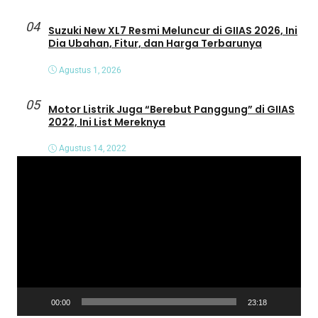
04
Suzuki New XL7 Resmi Meluncur di GIIAS 2026, Ini
Dia Ubahan, Fitur, dan Harga Terbarunya
Agustus 1, 2026
05
Motor Listrik Juga “Berebut Panggung” di GIIAS
2022, Ini List Mereknya
Agustus 14, 2022
P
e
m
u
t
a
r
V
00:00
23:18
i