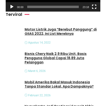
V
00:00
23:18
i
Terviral
d
e
o
Motor Listrik Juga “Berebut Panggung” di
GIIAS 2022, Ini List Mereknya
Agustus 14, 2022
Bisnis Chery Naik 2,9 Ribu Unit, Basis
Pengguna Global Capai 18,89 Juta
Pelanggan
Maret 6, 2026
Mobil Amerika Bakal Masuk Indonesia
Tanpa Standar Lokal, Apa Dampaknya?
Februari 22, 2026