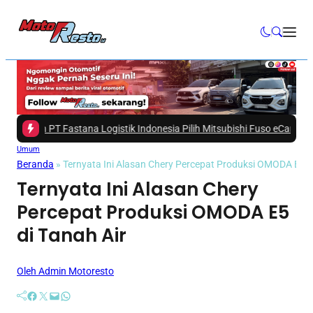
san PT Fastana Logistik Indonesia Pilih Mitsubishi Fuso eCanter untuk A
Umum
Beranda
»
Ternyata Ini Alasan Chery Percepat Produksi OMODA E5 di
Ternyata Ini Alasan Chery
Percepat Produksi OMODA E5
di Tanah Air
Oleh Admin Motoresto
Facebook
Twitter
Mail
WhatsApp