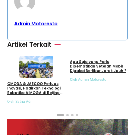
Admin Motoresto
Artikel Terkait
Umum
Apa Saja yang Perlu
S
Diperhatikan Setelah Mobil
S
Dipakai Berlibur Jarak Jauh ?
S
Umum
Oleh Admin Motoresto
O
OMODA & JAECOO Perluas
Inovasi, Hadirkan Teknologi
Robotika AiMOGA di Beijing
Auto Show 2026
Oleh Satria Adi