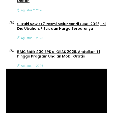
Depan
Agustus 2, 2026
04
Suzuki New XL7 Resmi Meluncur di GIIAS 2026, Ini
Dia Ubahan, Fitur, dan Harga Terbarunya
Agustus 1, 2026
05
BAIC Bidik 400 SPK di GIIAS 2026, Andalkan T1
hingga Program Undian Mobil Gratis
Agustus 1, 2026
P
e
m
u
t
a
r