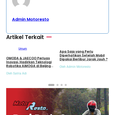
Admin Motoresto
Artikel Terkait
Umum
Umum
Apa Saja yang Perlu
S
Diperhatikan Setelah Mobil
S
OMODA & JAECOO Perluas
Dipakai Berlibur Jarak Jauh ?
S
Inovasi, Hadirkan Teknologi
Robotika AiMOGA di Beijing
Oleh Admin Motoresto
O
Auto Show 2026
Oleh Satria Adi