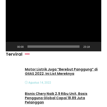
P
e
m
u
t
a
r
V
00:00
23:18
i
Terviral
d
e
o
Motor Listrik Juga “Berebut Panggung” di
GIIAS 2022, Ini List Mereknya
Agustus 14, 2022
Bisnis Chery Naik 2,9 Ribu Unit, Basis
Pengguna Global Capai 18,89 Juta
Pelanggan