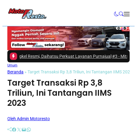
gkel Resmi, Daihatsu Perkuat Layanan Purnajual
|
#3 -
Mitsubishi Fuso d
Umum
Beranda
»
Target Transaksi Rp 3,8 Triliun, Ini Tantangan IIMS 2023
Target Transaksi Rp 3,8
Triliun, Ini Tantangan IIMS
2023
Oleh Admin Motoresto
Facebook
Twitter
Mail
WhatsApp