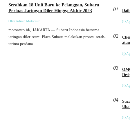
Serahkan 18 Unit Baru ke Pelanggan, Subaru
01
Perluas Jaringan Diler Hingga Akhir 2023
Oleh Admin Motoresto
Ag
motoresto.id/, JAKARTA — Subaru Indonesia bersama
02
jaringan diler resmi Plaza Subaru melakukan prosesi serah-
Cher
atau
terima perdana...
Ag
03
OMO
Des
Ag
04
Suzu
Ubah
Ag