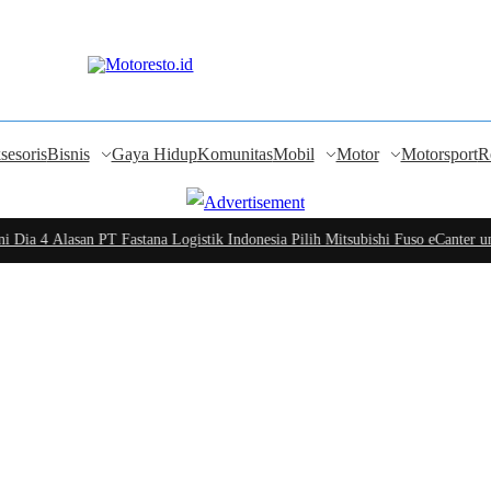
sesoris
Bisnis
Gaya Hidup
Komunitas
Mobil
Motor
Motorsport
R
Dia 4 Alasan PT Fastana Logistik Indonesia Pilih Mitsubishi Fuso eCanter unt