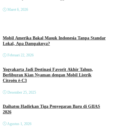
Maret 6, 2026
Mobil Amerika Bakal Masuk Indonesia Tanpa Standar
Lokal, Apa Dampaknya?
Februari 22, 2026
Yogyakarta Jadi Destinasi Favorit Akhir Tahun,
Berliburan Kian Nyaman dengan Mobil Listrik
Citroën ë-C3
Desember 25, 2025
Daihatsu Hadirkan Tiga Penyegaran Baru di GIIAS
2026
Agustus 1, 2026