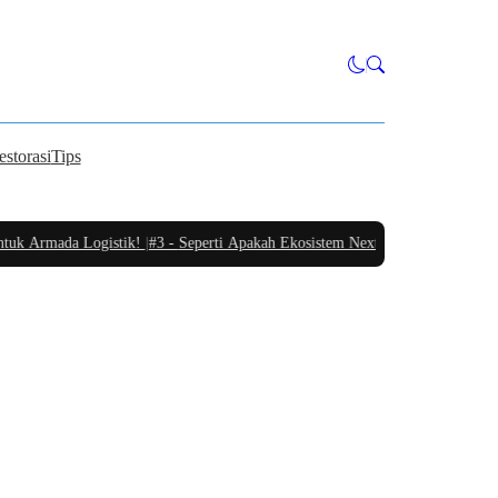
estorasi
Tips
uk Armada Logistik!
|
#3 -
Seperti Apakah Ekosistem Next Generation Zero Dow