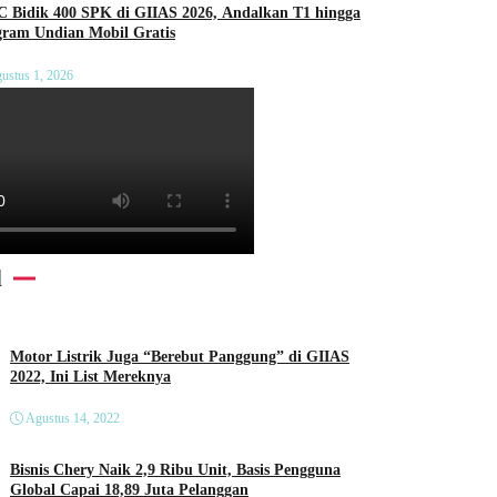
C Bidik 400 SPK di GIIAS 2026, Andalkan T1 hingga
gram Undian Mobil Gratis
ustus 1, 2026
l
Motor Listrik Juga “Berebut Panggung” di GIIAS
2022, Ini List Mereknya
Agustus 14, 2022
Bisnis Chery Naik 2,9 Ribu Unit, Basis Pengguna
Global Capai 18,89 Juta Pelanggan