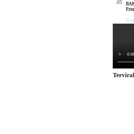
05
BAI
Pro
Ag
Tervira