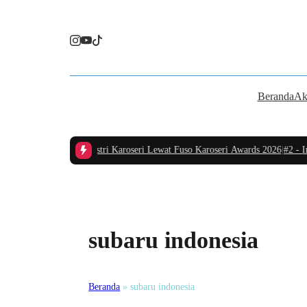
Beranda
Ak
kuat Standarisasi Industri Karoseri Lewat Fuso Karoseri Awards 2026
|
#2 -
Ini 
subaru indonesia
Beranda
»
subaru indonesia