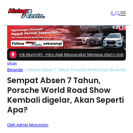
Listrik Murni
|
#3 -
Hino Ajak Masyarakat Menjaga Alam Lindungi Tukik 
Umum
Beranda
»
Sempat Absen 7 Tahun, Porsche World Road Show Kembali 
Sempat Absen 7 Tahun,
Porsche World Road Show
Kembali digelar, Akan Seperti
Apa?
Oleh Admin Motoresto