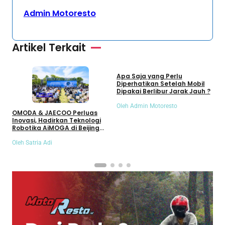
Admin Motoresto
Artikel Terkait
Umum
Apa Saja yang Perlu
S
Diperhatikan Setelah Mobil
S
Dipakai Berlibur Jarak Jauh ?
S
Umum
Oleh Admin Motoresto
O
OMODA & JAECOO Perluas
Inovasi, Hadirkan Teknologi
Robotika AiMOGA di Beijing
Auto Show 2026
Oleh Satria Adi