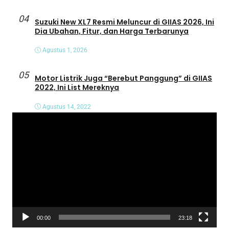
04
Suzuki New XL7 Resmi Meluncur di GIIAS 2026, Ini
Dia Ubahan, Fitur, dan Harga Terbarunya
Agustus 1, 2026
05
Motor Listrik Juga “Berebut Panggung” di GIIAS
2022, Ini List Mereknya
Agustus 14, 2022
P
e
m
u
t
a
r
V
00:00
23:18
i