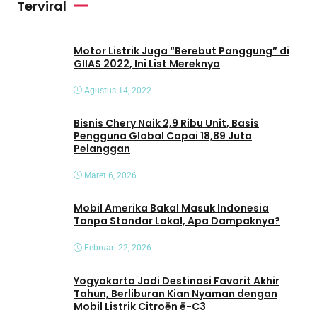
Terviral
d
e
o
Motor Listrik Juga “Berebut Panggung” di
GIIAS 2022, Ini List Mereknya
Agustus 14, 2022
Bisnis Chery Naik 2,9 Ribu Unit, Basis
Pengguna Global Capai 18,89 Juta
Pelanggan
Maret 6, 2026
Mobil Amerika Bakal Masuk Indonesia
Tanpa Standar Lokal, Apa Dampaknya?
Februari 22, 2026
Yogyakarta Jadi Destinasi Favorit Akhir
Tahun, Berliburan Kian Nyaman dengan
Mobil Listrik Citroën ë-C3