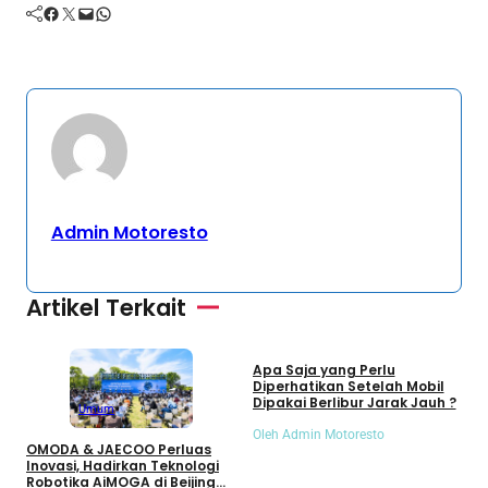
Facebook
Twitter
Mail
WhatsApp
Admin Motoresto
Artikel Terkait
Umum
Apa Saja yang Perlu
S
Diperhatikan Setelah Mobil
S
Dipakai Berlibur Jarak Jauh ?
S
Umum
Oleh Admin Motoresto
O
OMODA & JAECOO Perluas
Inovasi, Hadirkan Teknologi
Robotika AiMOGA di Beijing