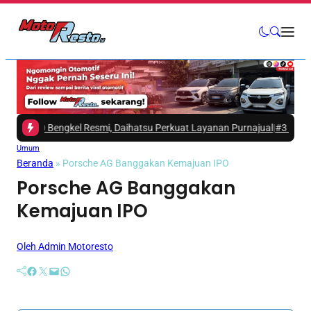
70 Bengkel Resmi, Daihatsu Perkuat Layanan Purnajual
|
#3 -
Mitsubishi 
Umum
Beranda
»
Porsche AG Banggakan Kemajuan IPO
Porsche AG Banggakan
Kemajuan IPO
Oleh Admin Motoresto
Facebook
Twitter
Mail
WhatsApp