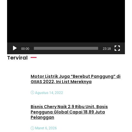
m
u
t
a
r
V
00:00
23:18
i
Terviral
d
e
o
Motor Listrik Juga “Berebut Panggung” di
GIIAS 2022, Ini List Mereknya
Agustus 14, 2022
Bisnis Chery Naik 2,9 Ribu Unit, Basis
Pengguna Global Capai 18,89 Juta
Pelanggan
Maret 6, 2026