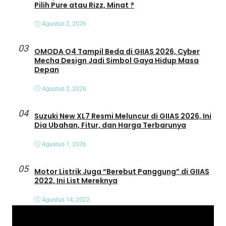
Pilih Pure atau Rizz, Minat ?
Agustus 2, 2026
03
OMODA O4 Tampil Beda di GIIAS 2026, Cyber
Mecha Design Jadi Simbol Gaya Hidup Masa
Depan
Agustus 2, 2026
04
Suzuki New XL7 Resmi Meluncur di GIIAS 2026, Ini
Dia Ubahan, Fitur, dan Harga Terbarunya
Agustus 1, 2026
05
Motor Listrik Juga “Berebut Panggung” di GIIAS
2022, Ini List Mereknya
Agustus 14, 2022
P
e