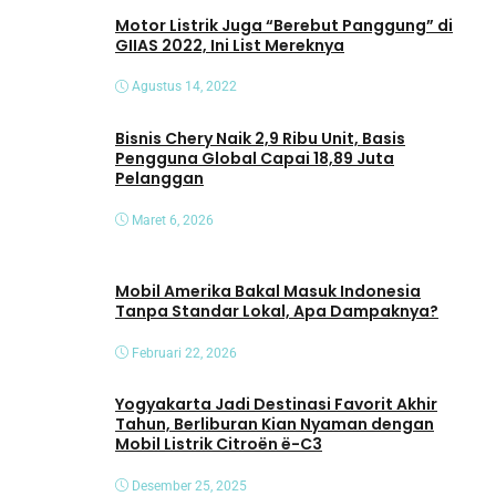
o
Motor Listrik Juga “Berebut Panggung” di
GIIAS 2022, Ini List Mereknya
Agustus 14, 2022
Bisnis Chery Naik 2,9 Ribu Unit, Basis
Pengguna Global Capai 18,89 Juta
Pelanggan
Maret 6, 2026
Mobil Amerika Bakal Masuk Indonesia
Tanpa Standar Lokal, Apa Dampaknya?
Februari 22, 2026
Yogyakarta Jadi Destinasi Favorit Akhir
Tahun, Berliburan Kian Nyaman dengan
Mobil Listrik Citroën ë-C3
Desember 25, 2025