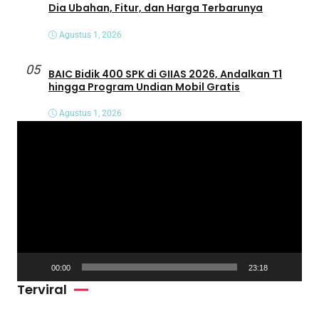
Dia Ubahan, Fitur, dan Harga Terbarunya
Agustus 1, 2026
05
BAIC Bidik 400 SPK di GIIAS 2026, Andalkan T1
hingga Program Undian Mobil Gratis
Agustus 1, 2026
P
e
m
u
t
a
r
V
00:00
23:18
i
Terviral
d
e