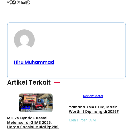
Facebook
Twitter
Mail
WhatsApp
Hiru Muhammad
Artikel Terkait
Review Motor
Yamaha XMAX Old, Masih
Motor
Worth It Dipinang di 2026?
T
MG ZS Hybrid+ Resmi
T
Oleh Hiroshi A.M
Meluncur di GIIAS 2026,
a
Harga Spesial Mulai Rp299,9
Juta
O