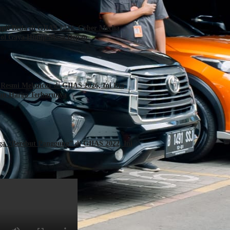
l Beda di GIIAS 2026, Cyber Mecha
bol Gaya Hidup Masa Depan
Resmi Meluncur di GIIAS 2026, Ini Dia
dan Harga Terbarunya
ga “Berebut Panggung” di GIIAS 2022, Ini