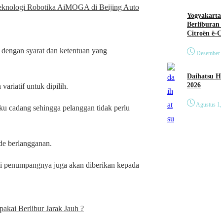
nologi Robotika AiMOGA di Beijing Auto
Yogyakarta
Berliburan
Citroën ë-
, dengan syarat dan ketentuan yang
Desember 
Daihatsu Hadirkan Tig
2026
riatif untuk dipilih.
Agustus 1
ku cadang sehingga pelanggan tidak perlu
de berlangganan.
gi penumpangnya juga akan diberikan kepada
akai Berlibur Jarak Jauh ?