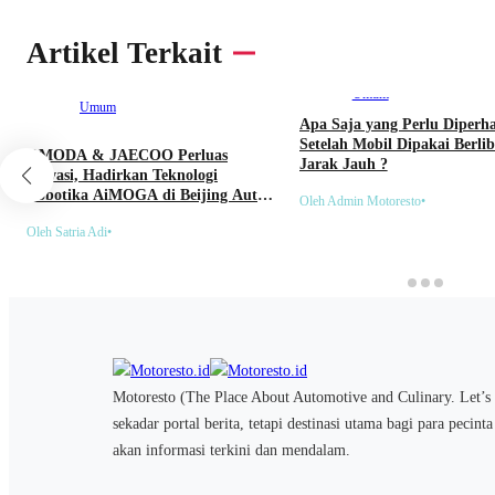
Artikel Terkait
Umum
Umum
Apa Saja yang Perlu Diperh
Setelah Mobil Dipakai Berli
OMODA & JAECOO Perluas
Jarak Jauh ?
Inovasi, Hadirkan Teknologi
Robotika AiMOGA di Beijing Auto
Oleh Admin Motoresto
•
Show 2026
Oleh Satria Adi
•
Motoresto (The Place About Automotive and Culinary. Let’s 
sekadar portal berita, tetapi destinasi utama bagi para pecint
akan informasi terkini dan mendalam.