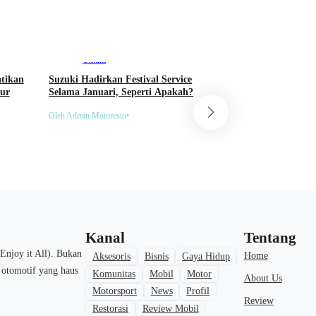
Umum
Umum
atikan
Suzuki Hadirkan Festival Service
Animo Masyarakat T
bur
Selama Januari, Seperti Apakah?
Meningkat, PLN: Tra
SPKLU Naik 404 Per
Oleh Admin Motoresto
•
Oleh Admin Motoresto
•
Kanal
Tentang
Enjoy it All). Bukan
Home
Aksesoris
Bisnis
Gaya Hidup
a otomotif yang haus
Komunitas
Mobil
Motor
About Us
Motorsport
News
Profil
Review
Restorasi
Review Mobil