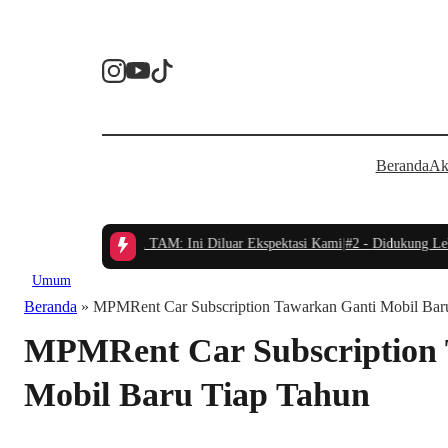
Beranda
Ak
an Land Crusier FJ, TAM: Ini Diluar Ekspektasi Kami
|
#2 -
Didukung Lebih dar
Umum
Beranda
»
MPMRent Car Subscription Tawarkan Ganti Mobil Bar
MPMRent Car Subscription 
Mobil Baru Tiap Tahun