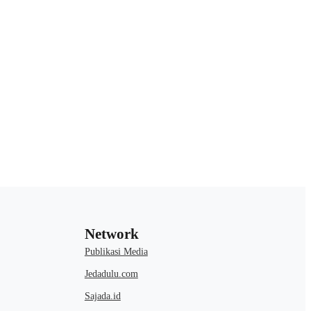
Umum
erhadap EV
Pasar Mobil Listrik di Tanah Air
nsaksi di
Kian Beragam, Anda Mau Pilih yang
sen
Mana?
Oleh Admin Motoresto
•
Network
Publikasi Media
Jedadulu.com
Sajada.id