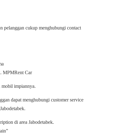
on pelanggan cukup menghubungi contact
ma
ok. MPMRent Car
 mobil impiannya.
nggan dapat menghubungi customer service
Jabodetabek.
ption di area Jabodetabek.
ain”