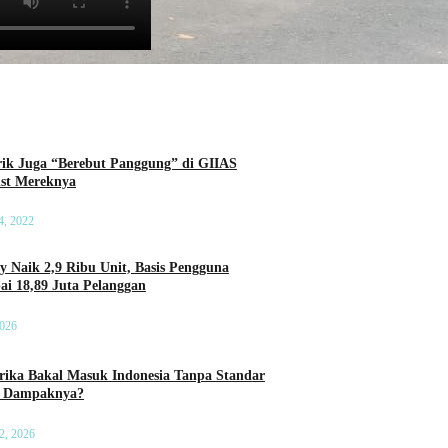
rik Juga “Berebut Panggung” di GIIAS
List Mereknya
4, 2022
ry Naik 2,9 Ribu Unit, Basis Pengguna
ai 18,89 Juta Pelanggan
2026
ika Bakal Masuk Indonesia Tanpa Standar
a Dampaknya?
2, 2026