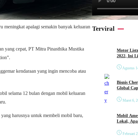
 meningkat apalagi semakin banyak keluaran
Terviral
n yang cepat, PT Mitra Pinasthika Mustika
Motor List
2022, Ini 
ion”.
Agustus 1
nggemar kendaraan yang ingin mencoba atau
Bisnis Che
Global Cap
il selama 12 bulan dengan mobil keluaran
Maret 6, 
aru.
 yang harusnya untuk membeli mobil baru,
Mobil Amer
Lokal, Ap
Februari 2