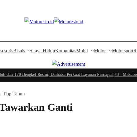
sesoris
Bisnis
Gaya Hidup
Komunitas
Mobil
Motor
Motorsport
R
i 170 Bengkel Resmi, Daihatsu Perkuat Layanan Purnajual
|
#3 -
Mitsubishi Fu
u Tiap Tahun
Tawarkan Ganti