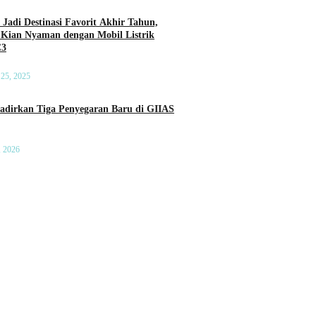
 Jadi Destinasi Favorit Akhir Tahun,
 Kian Nyaman dengan Mobil Listrik
C3
25, 2025
a Penyegaran Baru di GIIAS
, 2026