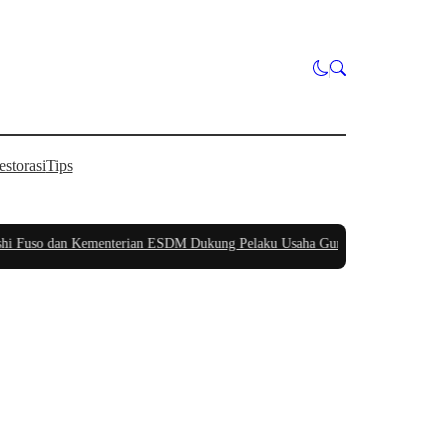
estorasi
Tips
so dan Kementerian ESDM Dukung Pelaku Usaha Gunakan Biodiesel B50
|
#4 -