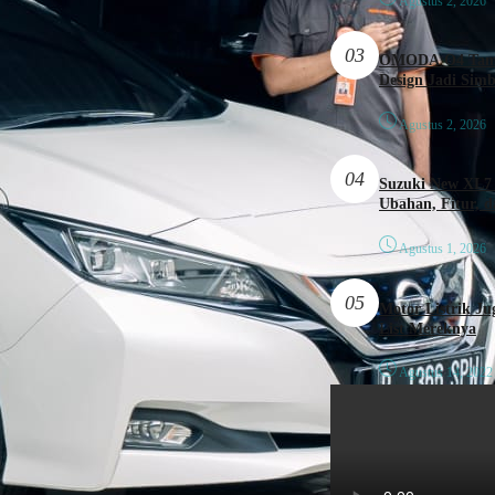
Agustus 2, 2026
03
OMODA O4 Tampi
Design Jadi Sim
Agustus 2, 2026
04
Suzuki New XL7 
Ubahan, Fitur, 
Agustus 1, 2026
05
Motor Listrik Ju
List Mereknya
Agustus 14, 2022