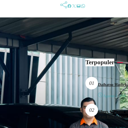
Facebook
Twitter
Mail
WhatsApp
Terpopuler
01
Agustus 1, 2026
02
Chery Q Hadir d
atau Rizz, Minat