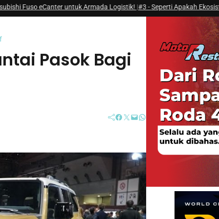
eCanter untuk Armada Logistik!
|
#3 -
Seperti Apakah Ekosistem Next Genera
f
ntai Pasok Bagi
Facebook
Twitter
Mail
WhatsApp