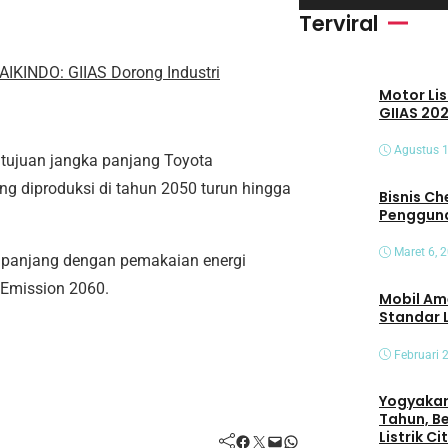
i
Terviral
d
e
AIKINDO: GIIAS Dorong Industri
Motor Lis
o
GIIAS 202
Agustus 1
 tujuan jangka panjang Toyota
ng diproduksi di tahun 2050 turun hingga
Bisnis Che
Pengguna
Maret 6, 
a panjang dengan pemakaian energi
 Emission 2060.
Mobil Am
Standar 
Februari 
Yogyakart
Tahun, B
Listrik C
Facebook
Twitter
Mail
WhatsApp