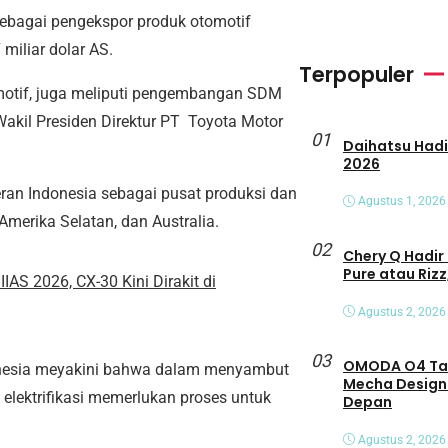
sebagai pengekspor produk otomotif
 miliar dolar AS.
Terpopuler
omotif, juga meliputi pengembangan SDM
Wakil Presiden Direktur PT Toyota Motor
01
Daihatsu Hadirkan Tiga Peny
2026
an Indonesia sebagai pusat produksi dan
Agustus 1, 2026
merika Selatan, dan Australia.
02
Chery Q Hadir 
Pure atau Rizz
AS 2026, CX-30 Kini Dirakit di
Agustus 2, 2026
03
OMODA O4 Tamp
ndonesia meyakini bahwa dalam menyambut
Mecha Design
u elektrifikasi memerlukan proses untuk
Depan
Agustus 2, 2026