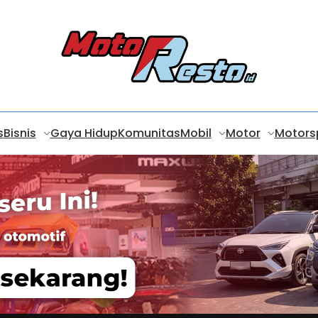
s
Bisnis
Gaya Hidup
Komunitas
Mobil
Motor
Motors