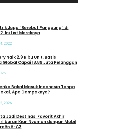
trik Juga “Berebut Panggung” di
2, Ini List Mereknya
4, 2022
ry Naik 2,9 Ribu Unit, Basis
 Global Capai 18,89 Juta Pelanggan
2026
erika Bakal Masuk Indonesia Tanpa
Lokal, Apa Dampaknya?
22, 2026
a Jadi Destinasi Favorit Akhir
erliburan Kian Nyaman dengan Mobil
itroën ë-C3