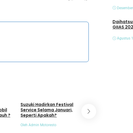
Desember
Daihatsu Hadirk
GIIAS 20
Agustus 1
Umum
Umum
Suzuki Hadirkan Festival
Animo Masyaraka
obil
Service Selama Januari,
EV Meningkat, PLN
auh ?
Seperti Apakah?
SPKLU Naik 404 P
Oleh Admin Motoresto
Oleh Admin Motoresto