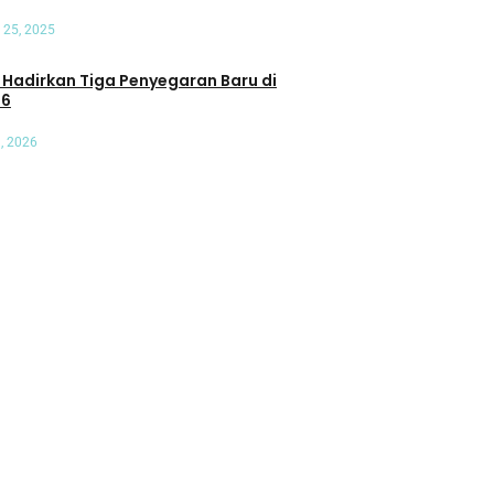
 25, 2025
an Tiga Penyegaran Baru di
26
, 2026
Umum
t Terhadap
Pasar Mobil Listrik di Tanah Air
: Transaksi di
Kian Beragam, Anda Mau Pilih
ersen
yang Mana?
Oleh Admin Motoresto