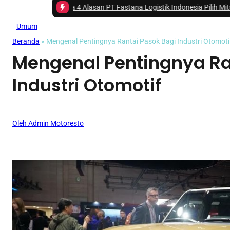
 -
Ini Dia 4 Alasan PT Fastana Logistik Indonesia Pilih Mitsubishi Fuso 
Umum
Beranda
»
Mengenal Pentingnya Rantai Pasok Bagi Industri Otomoti
Mengenal Pentingnya Ra
Industri Otomotif
Oleh Admin Motoresto