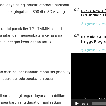
gi daya saing industri otomotif nasional
04
Suzuki New XL7
dustri, mengingat ada 300 ribu SDM yang
Dia Ubahan, F
Agustus 1, 2026
rantai pasok tier 1-2. TMMIN sendiri
05
uka jalan dan menjembatani kerjasama
BAIC Bidik 400
hingga Progra
rum ini dengan kemudahan untuk
Agustus 1, 2026
P
e
m
an menjadi perusahaan mobilitas (mobility
u
emasuki periode perubahan besar
t
a
r
l ramah lingkungan, layanan mobilitas,
V
n area baru yang dapat dimanfaatkan
00:00