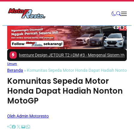
 Adventure Design JETOUR T2 i-DM
|
#3 -
Mengenal Sistem Hybrid pada Mi
Umum
Beranda
»
Komunitas Sepeda Motor Honda Dapat Hadiah Nonton 
Komunitas Sepeda Motor
Honda Dapat Hadiah Nonton
MotoGP
Oleh Admin Motoresto
Facebook
Twitter
Mail
WhatsApp