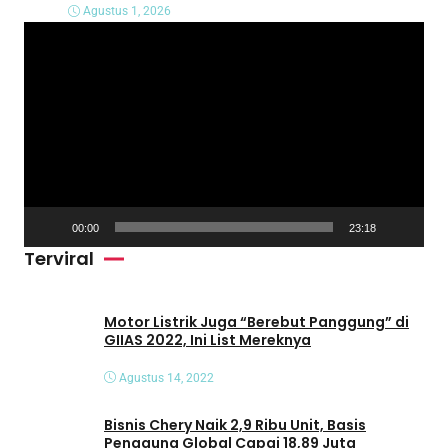
Agustus 1, 2026
P
e
m
u
t
a
r
V
00:00
23:18
i
Terviral
d
e
o
Motor Listrik Juga “Berebut Panggung” di
GIIAS 2022, Ini List Mereknya
Agustus 14, 2022
Bisnis Chery Naik 2,9 Ribu Unit, Basis
Pengguna Global Capai 18,89 Juta