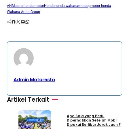
AHM
astra honda motor
Honda
honda wahana
motogp
motor honda
Wahana Artha Group
Facebook
Twitter
Mail
WhatsApp
Admin Motoresto
Artikel Terkait
Umum
Apa Saja yang Perlu
S
Diperhatikan Setelah Mobil
S
Dipakai Berlibur Jarak Jauh ?
S
Umum