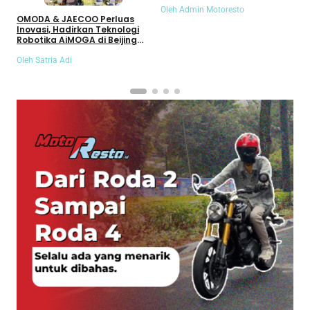
Oleh Admin Motoresto
O
OMODA & JAECOO Perluas
Inovasi, Hadirkan Teknologi
Robotika AiMOGA di Beijing
Auto Show 2026
Oleh Satria Adi