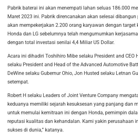
Pabrik baterai ini akan menempati lahan seluas 186.000 m
Maret 2023 ini. Pabrik direncanakan akan selesai dibangun 
akan mempekerjakan 2.200 orang karyawan dengan target k
Honda dan LG sebelumnya telah mengumumkan kerjasama pa
dengan total investasi senilai 4,4 Miliar US Dollar.
Acara ini dihadiri Toshihiro Mibe selaku President and CEO
selaku President and Head of the Advanced Automotive Batte
DeWine selaku Gubernur Ohio, Jon Husted selaku Letnan Gu
setempat.
Robert H selaku Leaders of Joint Venture Company mengata
keduanya memiliki sejarah kesuksesan yang panjang dan 
untuk memulai kemitraan ini dengan Honda, pemimpin da
reputasi kualitas dan kehandalan. Kami yakin perusahaan in
sukses di dunia,” katanya.