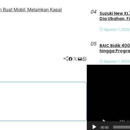
n Buat Mobil, Melainkan Kapal
04
Suzuki New XL7
Dia Ubahan, F
Agustus 1, 2026
05
BAIC Bidik 400
hingga Progra
Facebook
Twitter
Mail
WhatsApp
Agustus 1, 2026
P
e
m
u
t
a
r
V
00:00