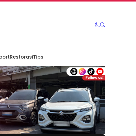
port
Restorasi
Tips