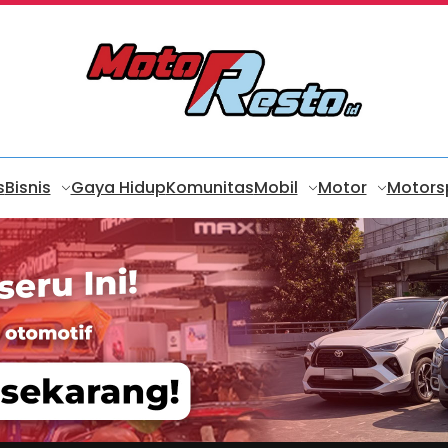
s
Bisnis
Gaya Hidup
Komunitas
Mobil
Motor
Motors