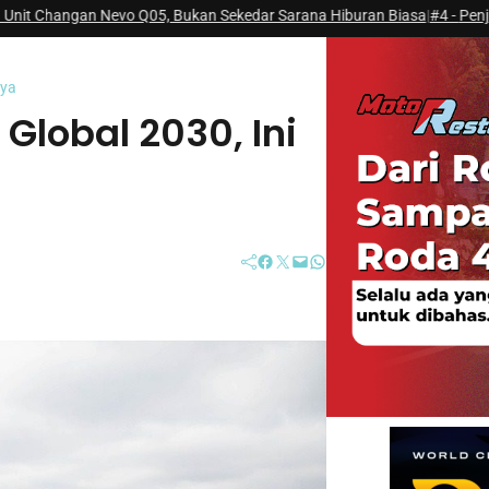
Nevo Q05, Bukan Sekedar Sarana Hiburan Biasa
|
#4 -
Penjualan Suzuki N
nya
lobal 2030, Ini
Facebook
Twitter
Mail
WhatsApp