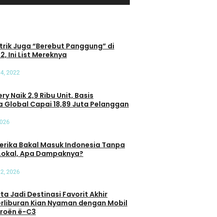
Umum
trik Juga “Berebut Panggung” di
t Terhadap
Pasar Mobil Listrik di Tanah Air
2, Ini List Mereknya
: Transaksi di
Kian Beragam, Anda Mau Pilih
ersen
yang Mana?
4, 2022
Oleh Admin Motoresto
ry Naik 2,9 Ribu Unit, Basis
 Global Capai 18,89 Juta Pelanggan
2026
erika Bakal Masuk Indonesia Tanpa
Lokal, Apa Dampaknya?
22, 2026
a Jadi Destinasi Favorit Akhir
erliburan Kian Nyaman dengan Mobil
itroën ë-C3