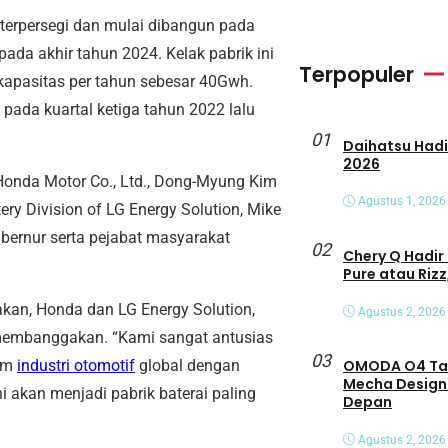
eterpersegi dan mulai dibangun pada
pada akhir tahun 2024. Kelak pabrik ini
Terpopuler
apasitas per tahun sebesar 40Gwh.
da kuartal ketiga tahun 2022 lalu
01
Daihatsu Hadirkan Tiga Peny
2026
 Honda Motor Co., Ltd., Dong-Myung Kim
Agustus 1, 2026
ry Division of LG Energy Solution, Mike
bernur serta pejabat masyarakat
02
Chery Q Hadir 
Pure atau Rizz
kan, Honda dan LG Energy Solution,
Agustus 2, 2026
membanggakan. “Kami sangat antusias
03
lam
industri otomotif
global dengan
OMODA O4 Tamp
Mecha Design
i akan menjadi pabrik baterai paling
Depan
Agustus 2, 2026