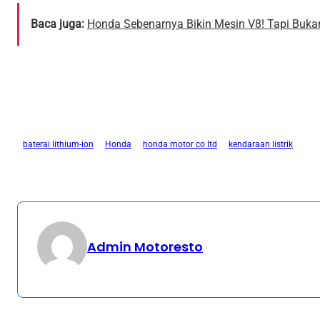
Baca juga:
Honda Sebenarnya Bikin Mesin V8! Tapi Buka
baterai lithium-ion
Honda
honda motor co ltd
kendaraan listrik
Admin Motoresto