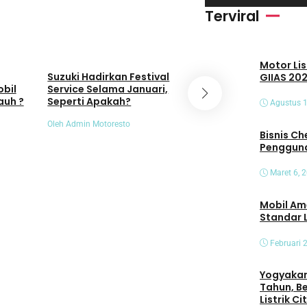
i
Terviral
d
e
Umum
Umum
Motor Lis
o
Suzuki Hadirkan Festival
Animo Masyaraka
GIIAS 202
obil
Service Selama Januari,
EV Meningkat, PLN
auh ?
Seperti Apakah?
SPKLU Naik 404 P
Agustus 1
Oleh Admin Motoresto
Oleh Admin Motoresto
Bisnis Che
Pengguna
Maret 6, 
Mobil Am
Standar 
Februari 
Yogyakart
Tahun, B
Listrik C