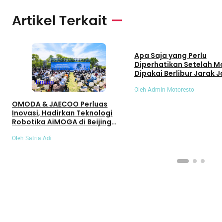
Artikel Terkait
Umum
Apa Saja yang Perlu
Diperhatikan Setelah M
Dipakai Berlibur Jarak J
Umum
Oleh Admin Motoresto
OMODA & JAECOO Perluas
Inovasi, Hadirkan Teknologi
Robotika AiMOGA di Beijing
Auto Show 2026
Oleh Satria Adi