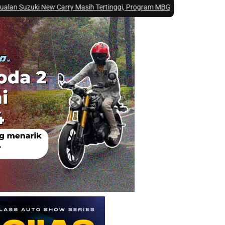
ew Carry Masih Tertinggi, Program MBG Beri Kontribusi Besar
|
#5 -
Menge