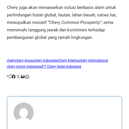
Chery juga akan menawarkan solusi berbasis alam untuk
perlindungan hutan global, lautan, lahan basah, satwa liar,
mewujudkan inisiatif “Chery Common Prosperity”, serta
memenuhi tanggung jawab dan komitmen terhadap
pembangunan global yang ramah lingkungan.
chery
chery group
chery indonesia
Chery Interna
chery international
chery motor indonesia
PT Chery Sales Indonesia
Facebook
Twitter
Mail
WhatsApp