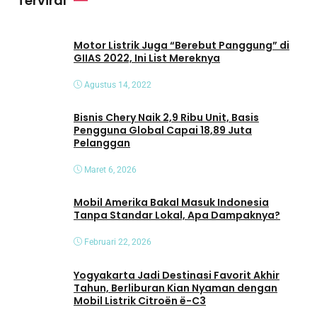
Terviral
d
e
o
Motor Listrik Juga “Berebut Panggung” di
GIIAS 2022, Ini List Mereknya
Agustus 14, 2022
Bisnis Chery Naik 2,9 Ribu Unit, Basis
Pengguna Global Capai 18,89 Juta
Pelanggan
Maret 6, 2026
Mobil Amerika Bakal Masuk Indonesia
Tanpa Standar Lokal, Apa Dampaknya?
Februari 22, 2026
Yogyakarta Jadi Destinasi Favorit Akhir
Tahun, Berliburan Kian Nyaman dengan
Mobil Listrik Citroën ë-C3