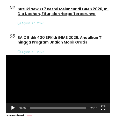
04
Suzuki New XL7 Resmi Meluncur di GIIAS 2026, Ini
Dia Ubahan, Fitur, dan Harga Terbarunya
Agustus 1, 2026
05
BAIC Bidik 400 SPK di GIIAS 2026, Andalkan T1
hingga Program Undian Mobil Gratis
Agustus 1, 2026
P
e
m
u
t
a
r
V
00:00
23:18
i