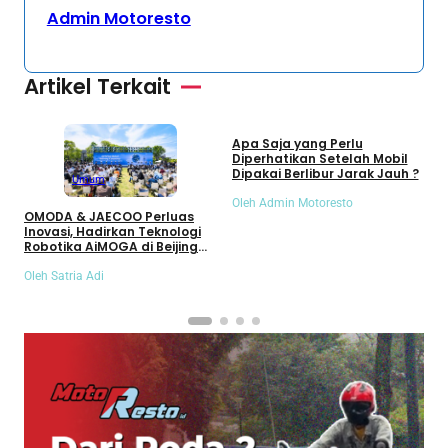
Admin Motoresto
Artikel Terkait
Umum
Apa Saja yang Perlu
S
Diperhatikan Setelah Mobil
S
Dipakai Berlibur Jarak Jauh ?
S
Umum
Oleh Admin Motoresto
O
OMODA & JAECOO Perluas
Inovasi, Hadirkan Teknologi
Robotika AiMOGA di Beijing
Auto Show 2026
Oleh Satria Adi