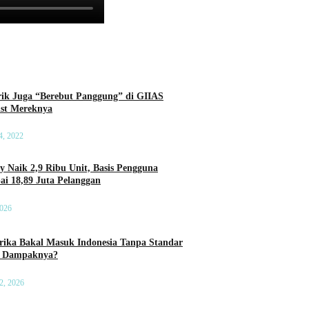
rik Juga “Berebut Panggung” di GIIAS
List Mereknya
4, 2022
ry Naik 2,9 Ribu Unit, Basis Pengguna
ai 18,89 Juta Pelanggan
2026
ika Bakal Masuk Indonesia Tanpa Standar
a Dampaknya?
2, 2026