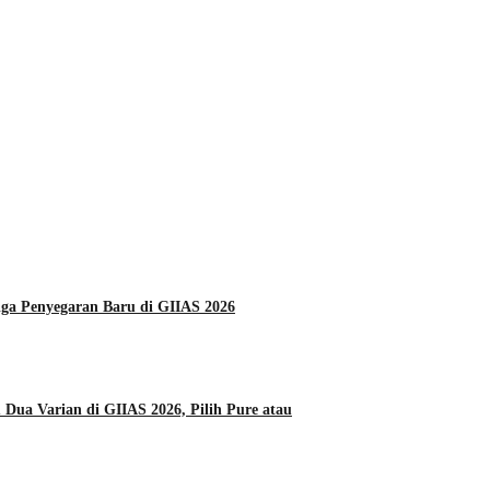
Daihatsu Hadirkan Tiga Penyegaran Baru di GIIAS 2026
Dua Varian di GIIAS 2026, Pilih Pure atau