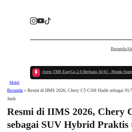
Beranda
Ak
donesia Luncurkan Platform TMS EasyGo 2.0 Berbasis AI
|
#2 -
Honda Super-ON
Mobil
Beranda
»
Resmi di IIMS 2026, Chery C5 CSH Hadir sebagai SUV 
Jauh
Resmi di IIMS 2026, Chery
sebagai SUV Hybrid Praktis