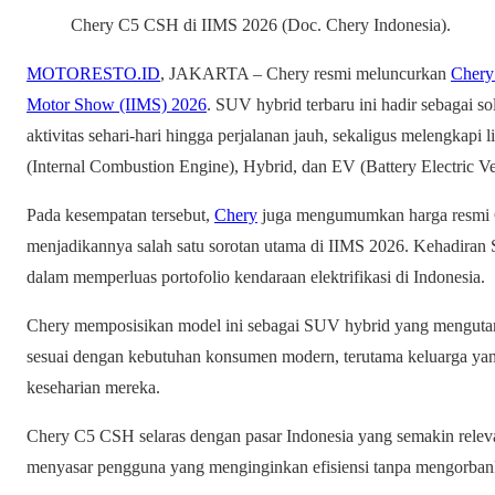
Chery C5 CSH di IIMS 2026 (Doc. Chery Indonesia).
MOTORESTO.ID
, JAKARTA – Chery resmi meluncurkan
Cher
Motor Show (IIMS) 2026
. SUV hybrid terbaru ini hadir sebagai sol
aktivitas sehari-hari hingga perjalanan jauh, sekaligus melengkapi 
(Internal Combustion Engine), Hybrid, dan EV (Battery Electric Ve
Pada kesempatan tersebut,
Chery
juga mengumumkan harga resmi C
menjadikannya salah satu sorotan utama di IIMS 2026. Kehadira
dalam memperluas portofolio kendaraan elektrifikasi di Indonesia.
Chery memposisikan model ini sebagai SUV hybrid yang mengutama
sesuai dengan kebutuhan konsumen modern, terutama keluarga ya
keseharian mereka.
Chery C5 CSH selaras dengan pasar Indonesia yang semakin relev
menyasar pengguna yang menginginkan efisiensi tanpa mengorbank