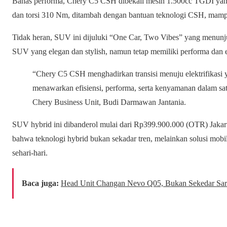
Bahas performa, Chery C5 CSH dibekali mesin 1.500cc TGDI yan
dan torsi 310 Nm, ditambah dengan bantuan teknologi CSH, mam
Tidak heran, SUV ini dijuluki “One Car, Two Vibes” yang menunj
SUV yang elegan dan stylish, namun tetap memiliki performa dan ef
“Chery C5 CSH menghadirkan transisi menuju elektrifikasi ya
menawarkan efisiensi, performa, serta kenyamanan dalam sat
Chery Business Unit, Budi Darmawan Jantania.
SUV hybrid ini dibanderol mulai dari Rp399.900.000 (OTR) Jaka
bahwa teknologi hybrid bukan sekadar tren, melainkan solusi mo
sehari-hari.
Baca juga:
Head Unit Changan Nevo Q05, Bukan Sekedar Sar