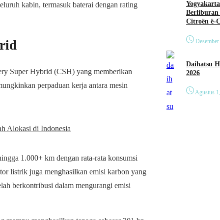
Yogyakarta
luruh kabin, termasuk baterai dengan rating
Berliburan
Citroën ë-
rid
Desember 
Daihatsu Hadirkan Tig
ery Super Hybrid (CSH) yang memberikan
2026
emungkinkan perpaduan kerja antara mesin
Agustus 1
 Alokasi di Indonesia
gga 1.000+ km dengan rata-rata konsumsi
r listrik juga menghasilkan emisi karbon yang
elah berkontribusi dalam mengurangi emisi