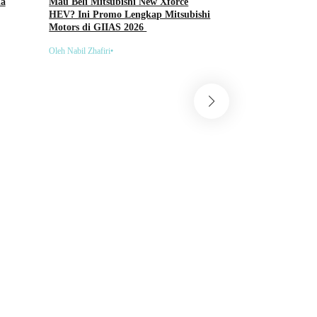
da
Mau Beli Mitsubishi New Xforce
HEV? Ini Promo Lengkap Mitsubishi
Motors di GIIAS 2026
Oleh Nabil Zhafiri
•
Mobil
Penjualan Hybrid Su
Meningkat, Strategi E
Tetap Berjalan
Oleh Nabil Zhafiri
•