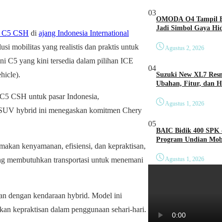
03
OMODA O4 Tampil Be
Jadi Simbol Gaya Hi
y C5 CSH
di
ajang Indonesia International
usi mobilitas yang realistis dan praktis untuk
Agustus 2, 2026
lini C5 yang kini tersedia dalam pilihan ICE
04
hicle).
Suzuki New XL7 Resm
Ubahan, Fitur, dan 
5 CSH untuk pasar Indonesia,
Agustus 1, 2026
n SUV hybrid ini menegaskan komitmen Chery
05
BAIC Bidik 400 SPK 
Program Undian Mobi
kan kenyamanan, efisiensi, dan kepraktisan,
ng membutuhkan transportasi untuk menemani
Agustus 1, 2026
an dengan kendaraan hybrid. Model ini
an kepraktisan dalam penggunaan sehari-hari.