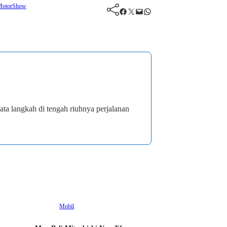
lMotorShow
Facebook
Twitter
Mail
WhatsApp
ata langkah di tengah riuhnya perjalanan
Mobil