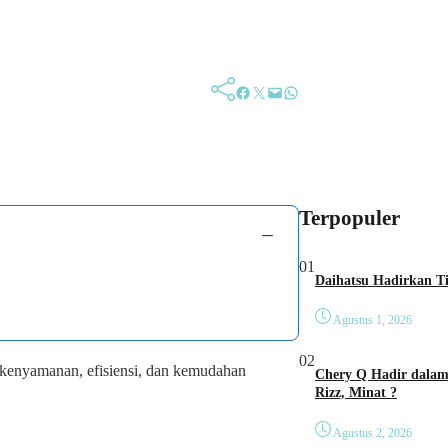
Facebook
Twitter
Mail
WhatsApp
Terpopuler
−
01
Agustus 1, 2026
02
enyamanan, efisiensi, dan kemudahan
Chery Q Hadir dalam 
Rizz, Minat ?
Agustus 2, 2026