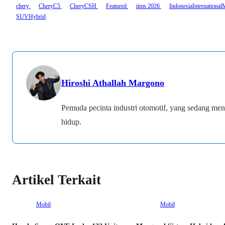
chery
CheryC5
CheryCSH
Featured
iims 2026
IndonesiaInternationa
SUVHybrid
Hiroshi Athallah Margono
Pemuda pecinta industri otomotif, yang sedang men
hidup.
Artikel Terkait
Mobil
Mobil