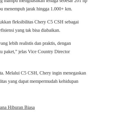
g mampu menghasilkan tenaga sebesar 201 hp
pu menempuh jarak hingga 1.000+ km.
ukkan fleksibilitas Chery C5 CSH sebagai
isiensi yang tak bisa diabaikan.
ng lebih realistis dan praktis, dengan
u paket,” jelas Vice Country Director
rta. Melalui C5 CSH, Chery ingin menegaskan
bilitas yang dapat mempermudah kehidupan
ana Hiburan Biasa