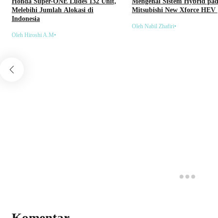
Honda Super-ONE Ludes 132 Unit,
Mengenal Sistem Hybrid pa
Melebihi Jumlah Alokasi di
Mitsubishi New Xforce HEV
Indonesia
Oleh Nabil Zhafiri
•
Oleh Hiroshi A.M
•
Komentar