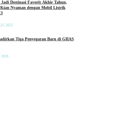
 Jadi Destinasi Favorit Akhir Tahun,
 Kian Nyaman dengan Mobil Listrik
C3
25, 2025
a Penyegaran Baru di GIIAS
, 2026