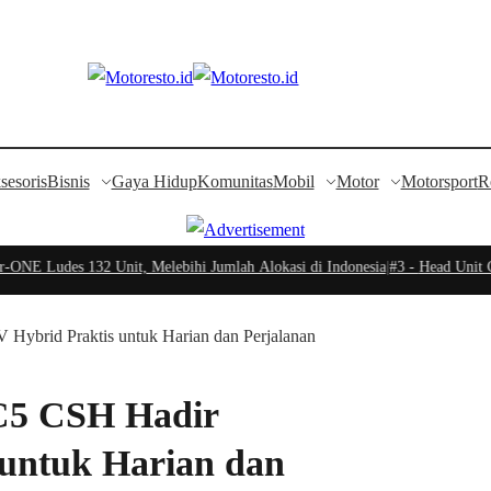
sesoris
Bisnis
Gaya Hidup
Komunitas
Mobil
Motor
Motorsport
R
E Ludes 132 Unit, Melebihi Jumlah Alokasi di Indonesia
|
#3 -
Head Unit Cha
Hybrid Praktis untuk Harian dan Perjalanan
 C5 CSH Hadir
 untuk Harian dan