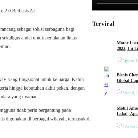
 2.0 Berbasis AI
Terviral
ncang sebagai solusi serbaguna bagi
sekaligus andal untuk perjalanan lintas
Motor List
 Shuo.
2022, Ini 
Agustus 1
Bisnis Che
UV yang fungsional untuk keluarga. Kabin
Global Cap
 kerja hingga kebutuhan akhir pekan, dengan
Maret 6, 
ndara yang nyaman.
Mobil Amer
ngguna tidak perlu bergantung pada
Lokal, Ap
aktis digunakan di berbagai wilayah, termasuk di
Februari 2