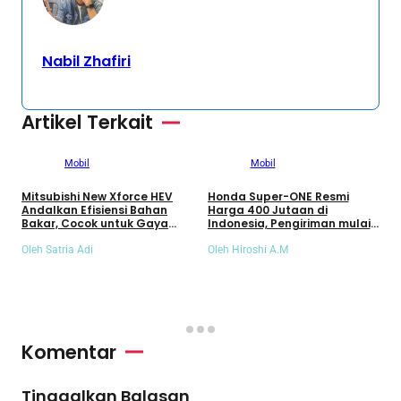
Nabil Zhafiri
Artikel Terkait
Mobil
Mobil
Mitsubishi New Xforce HEV
Honda Super-ONE Resmi
Andalkan Efisiensi Bahan
Harga 400 Jutaan di
Bakar, Cocok untuk Gaya
Indonesia, Pengiriman mulai
M
Hidup Aktif dan Mobilitas
akhir Agustus 2026!
d
Jarak Jauh
Oleh Satria Adi
Oleh Hiroshi A.M
B
O
Komentar
Tinggalkan Balasan