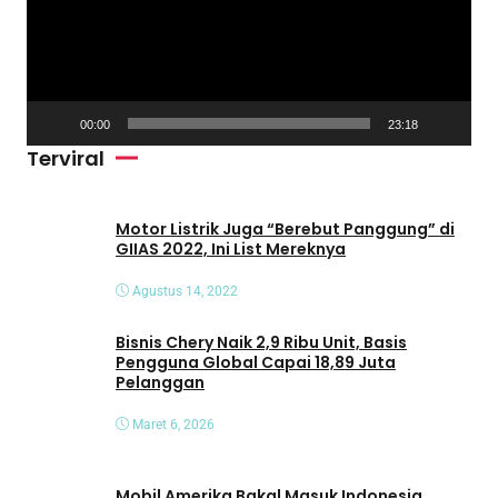
t
a
r
V
00:00
23:18
i
Terviral
d
e
o
Motor Listrik Juga “Berebut Panggung” di
GIIAS 2022, Ini List Mereknya
Agustus 14, 2022
Bisnis Chery Naik 2,9 Ribu Unit, Basis
Pengguna Global Capai 18,89 Juta
Pelanggan
Maret 6, 2026
Mobil Amerika Bakal Masuk Indonesia