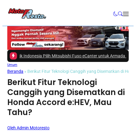
gistik Indonesia Pilih Mitsubishi Fuso eCanter untuk Armada Logistik!
|
#3
Umum
Beranda
»
Berikut Fitur Teknologi Canggih yang Disematkan di Hon
Berikut Fitur Teknologi
Canggih yang Disematkan di
Honda Accord e:HEV, Mau
Tahu?
Oleh Admin Motoresto