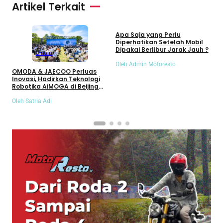
Artikel Terkait
Umum
Apa Saja yang Perlu
S
Diperhatikan Setelah Mobil
S
Dipakai Berlibur Jarak Jauh ?
S
Umum
Oleh Admin Motoresto
O
OMODA & JAECOO Perluas
Inovasi, Hadirkan Teknologi
Robotika AiMOGA di Beijing
Auto Show 2026
Oleh Satria Adi