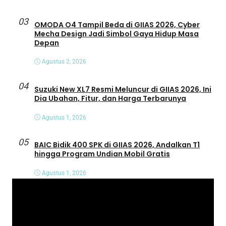
03
OMODA O4 Tampil Beda di GIIAS 2026, Cyber
Mecha Design Jadi Simbol Gaya Hidup Masa
Depan
Agustus 2, 2026
04
Suzuki New XL7 Resmi Meluncur di GIIAS 2026, Ini
Dia Ubahan, Fitur, dan Harga Terbarunya
Agustus 1, 2026
05
BAIC Bidik 400 SPK di GIIAS 2026, Andalkan T1
hingga Program Undian Mobil Gratis
Agustus 1, 2026
P
e
m
u