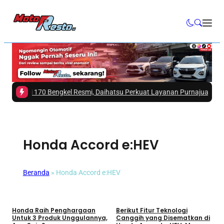
 dari 170 Bengkel Resmi, Daihatsu Perkuat Layanan Purnajual
|
#3 -
Mits
Honda Accord e:HEV
Beranda
»
Honda Accord e:HEV
Mobil
Umum
Honda Raih Penghargaan
Berikut Fitur Teknologi
Untuk 3 Produk Unggulannya,
Canggih yang Disematkan di