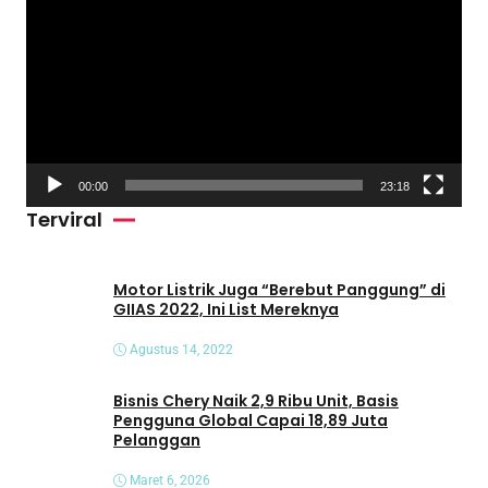
e
m
u
t
a
r
V
00:00
23:18
i
Terviral
d
e
o
Motor Listrik Juga “Berebut Panggung” di
GIIAS 2022, Ini List Mereknya
Agustus 14, 2022
Bisnis Chery Naik 2,9 Ribu Unit, Basis
Pengguna Global Capai 18,89 Juta
Pelanggan
Maret 6, 2026