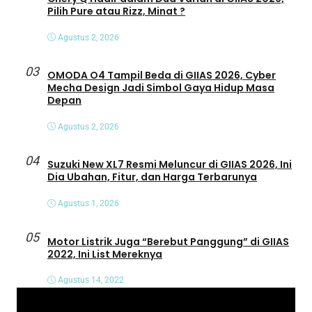
Pilih Pure atau Rizz, Minat ?
Agustus 2, 2026
03
OMODA O4 Tampil Beda di GIIAS 2026, Cyber
Mecha Design Jadi Simbol Gaya Hidup Masa
Depan
Agustus 2, 2026
04
Suzuki New XL7 Resmi Meluncur di GIIAS 2026, Ini
Dia Ubahan, Fitur, dan Harga Terbarunya
Agustus 1, 2026
05
Motor Listrik Juga “Berebut Panggung” di GIIAS
2022, Ini List Mereknya
Agustus 14, 2022
P