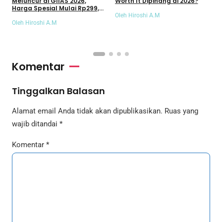
Meluncur di GIIAS 2026,
Worth It Dipinang di 2026?
T
Harga Spesial Mulai Rp299,9
a
Juta
Oleh Hiroshi A.M
Oleh Hiroshi A.M
O
Komentar
Tinggalkan Balasan
Alamat email Anda tidak akan dipublikasikan.
Ruas yang
wajib ditandai
*
Komentar
*