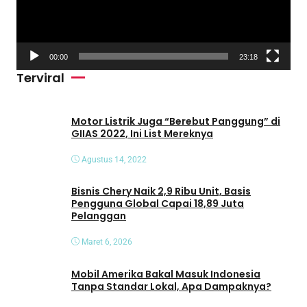
a
r
V
00:00
23:18
i
Terviral
d
e
o
Motor Listrik Juga “Berebut Panggung” di
GIIAS 2022, Ini List Mereknya
Agustus 14, 2022
Bisnis Chery Naik 2,9 Ribu Unit, Basis
Pengguna Global Capai 18,89 Juta
Pelanggan
Maret 6, 2026
Mobil Amerika Bakal Masuk Indonesia
Tanpa Standar Lokal, Apa Dampaknya?