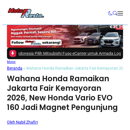
ndonesia Pilih Mitsubishi Fuso eCanter untuk Armada Logistik!
|
#3 -
Sepert
Motor
Beranda
»
Wahana Honda Ramaikan Jakarta Fair Kemayoran 2026,
Wahana Honda Ramaikan
Jakarta Fair Kemayoran
2026, New Honda Vario EVO
160 Jadi Magnet Pengunjung
Oleh Nabil Zhafiri