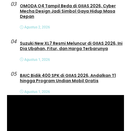
03
OMODA O4 Tampil Beda di GIIAS 2026, Cyber
Mecha Design Jadi Simbol Gaya Hidup Masa
Depan
Agustus 2, 2026
04
Suzuki New XL7 Resmi Meluncur di GIIAS 2026, Ini
Dia Ubahan, Fitur, dan Harga Terbarunya
Agustus 1, 2026
05
BAIC Bidik 400 SPK di GIIAS 2026, Andalkan T1
hingga Program Undian Mobil Gratis
Agustus 1, 2026
P
e
m
u
t