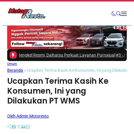
0 Bengkel Resmi, Daihatsu Perkuat Layanan Purnajual
|
#3 -
Mitsubishi Fu
Umum
Beranda
»
Ucapkan Terima Kasih Ke Konsumen, Ini yang Dilakukan
Ucapkan Terima Kasih Ke
Konsumen, Ini yang
Dilakukan PT WMS
Oleh Admin Motoresto
Facebook
Twitter
Mail
WhatsApp