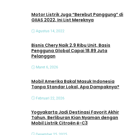
e
o
Motor Listrik Juga “Berebut Panggung” di
GIIAS 2022, Ini List Mereknya
Agustus 14, 2022
Bisnis Chery Naik 2,9 Ribu Unit, Basis
Pengguna Global Capai 18,89 Juta
Pelanggan
Maret 6, 2026
Mobil Amerika Bakal Masuk Indonesia
Tanpa Standar Lokal, Apa Dampaknya?
Februari 22, 2026
Yogyakarta Jadi Destinasi Favorit Akhir
Tahun, Berliburan Kian Nyaman dengan
Mobil Listrik Citroën ë-C3
Desember 25, 2025