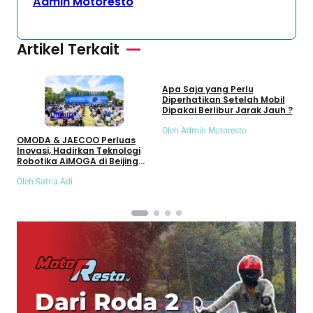
Admin Motoresto
Artikel Terkait
Umum
Apa Saja yang Perlu
S
Diperhatikan Setelah Mobil
S
Dipakai Berlibur Jarak Jauh ?
S
Umum
Oleh Admin Motoresto
O
OMODA & JAECOO Perluas
Inovasi, Hadirkan Teknologi
Robotika AiMOGA di Beijing
Auto Show 2026
Oleh Satria Adi