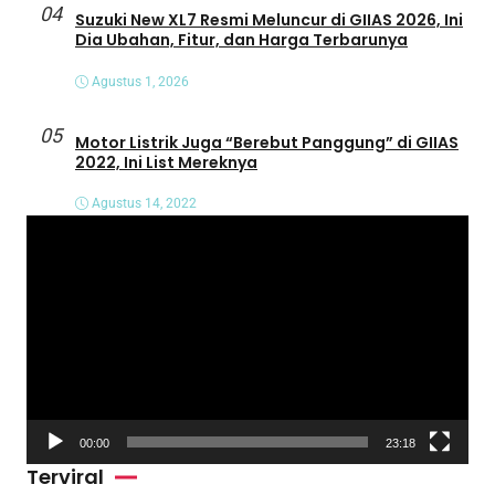
04
Suzuki New XL7 Resmi Meluncur di GIIAS 2026, Ini
Dia Ubahan, Fitur, dan Harga Terbarunya
Agustus 1, 2026
05
Motor Listrik Juga “Berebut Panggung” di GIIAS
2022, Ini List Mereknya
Agustus 14, 2022
P
e
m
u
t
a
r
V
00:00
23:18
i
Terviral
d