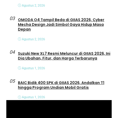
Agustus 2, 2026
03
OMODA O4 Tampil Beda di GIIAS 2026, Cyber
Mecha Design Jadi Simbol Gaya Hidup Masa
Depan
Agustus 2, 2026
04
Suzuki New XL7 Resmi Meluncur di GIIAS 2026, Ini
Dia Ubahan, Fitur, dan Harga Terbarunya
Agustus 1, 2026
05
BAIC Bidik 400 SPK di GIIAS 2026, Andalkan T1
hingga Program Undian Mobil Gratis
Agustus 1, 2026
P
e
m