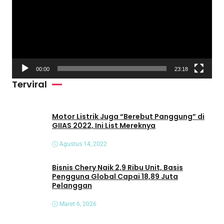
u
t
a
r
V
00:00
23:18
i
Terviral
d
e
o
Motor Listrik Juga “Berebut Panggung” di
GIIAS 2022, Ini List Mereknya
Agustus 14, 2022
Bisnis Chery Naik 2,9 Ribu Unit, Basis
Pengguna Global Capai 18,89 Juta
Pelanggan
Maret 6, 2026