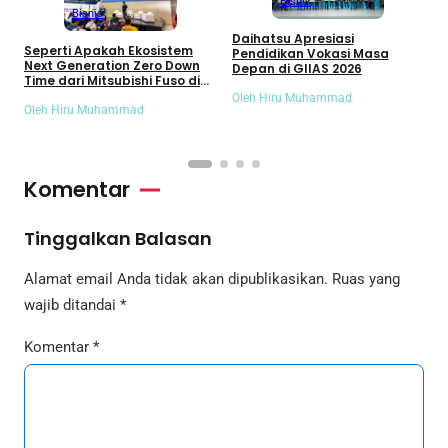
Bisnis
Bisnis
Daihatsu Apresiasi
I
Seperti Apakah Ekosistem
Pendidikan Vokasi Masa
N
Next Generation Zero Down
Depan di GIIAS 2026
M
Time dari Mitsubishi Fuso di
E
GIIAS 2026 ?
Oleh Hiru Muhammad
O
Oleh Hiru Muhammad
Komentar
Tinggalkan Balasan
Alamat email Anda tidak akan dipublikasikan.
Ruas yang
wajib ditandai
*
Komentar
*