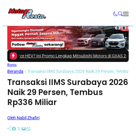
orce HEV? Ini Promo Lengkap Mitsubishi Motors di GIIAS 2026
|
#3 -
Penjua
Bisnis
Beranda
»
Transaksi IIMS Surabaya 2026 Naik 29 Persen, Tembus Rp
Transaksi IIMS Surabaya 2026
Naik 29 Persen, Tembus
Rp336 Miliar
Oleh Nabil Zhafiri
Facebook
Twitter
Mail
WhatsApp