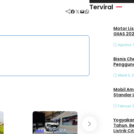
i
Terviral
Facebook
Twitter
Mail
WhatsApp
d
e
Motor Lis
o
GIIAS 202
Agustus 1
Bisnis Che
Pengguna
Maret 6, 
Mobil Am
Standar 
Februari 
Yogyakart
Tahun, B
Mobil
Listrik C
Mobil