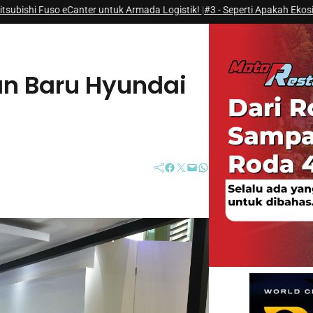
 eCanter untuk Armada Logistik!
|
#3 -
Seperti Apakah Ekosistem Next Gener
an Baru Hyundai
Facebook
Twitter
Mail
WhatsApp