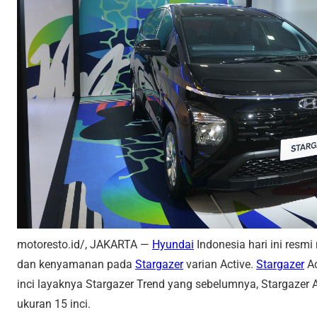
motoresto.id/, JAKARTA —
Hyundai
Indonesia hari ini res
dan kenyamanan pada
Stargazer
varian Active.
Stargazer
Ac
inci layaknya Stargazer Trend yang sebelumnya, Stargazer
ukuran 15 inci.