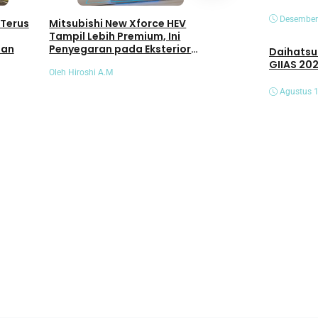
Mengenal Keungg
Desember
Mitsubishi New Xforce HEV
 Terus
Mitsubishi New Xf
Tampil Lebih Premium, Ini
Hybrid yang Nya
Penyegaran pada Eksterior
lan
Daihatsu Hadirk
Efisien
dan Interiornya
GIIAS 20
Oleh Hiroshi A.M
Oleh Hiroshi A.M
Agustus 1