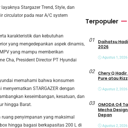
 layaknya Stargazer Trend, Style, dan
 circulator pada rear A/C system
Terpopuler
erta karakteristik dan kebutuhan
01
Daihatsu Hadirkan Tiga Peny
erior yang mengedepankan aspek dinamis,
2026
jadi MPV yang mampu memberikan
Agustus 1, 2026
ne Cha, President Director PT Hyundai
02
Chery Q Hadir 
Pure atau Rizz
a. Hyundai memahami bahwa konsumen
undai menyematkan STARGAZER dengan
Agustus 2, 2026
melambangkan keseimbangan, kesatuan, dan
03
OMODA O4 Tamp
r hingga Barat.
Mecha Design
Depan
an ruang penyimpanan yang maksimal
 box hingga bagasi berkapasitas 200 L di
Agustus 2, 2026