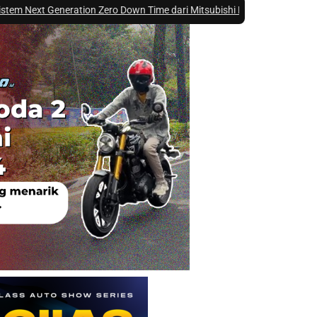
ation Zero Down Time dari Mitsubishi Fuso di GIIAS 2026 ?
|
#4 -
Mau Bel