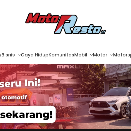
s
Bisnis
Gaya Hidup
Komunitas
Mobil
Motor
Motors