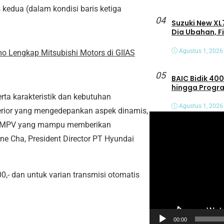
 kedua (dalam kondisi baris ketiga
04
Suzuki New XL7
Dia Ubahan, F
Agustus 1, 2026
mo Lengkap Mitsubishi Motors di GIIAS
05
BAIC Bidik 400
hingga Progra
erta karakteristik dan kebutuhan
Agustus 1, 2026
erior yang mengedepankan aspek dinamis,
P
jadi MPV yang mampu memberikan
e
ne Cha, President Director PT Hyundai
m
u
t
0,- dan untuk varian transmisi otomatis
a
r
V
00:00