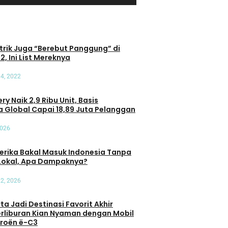
trik Juga “Berebut Panggung” di
2, Ini List Mereknya
4, 2022
ry Naik 2,9 Ribu Unit, Basis
 Global Capai 18,89 Juta Pelanggan
2026
erika Bakal Masuk Indonesia Tanpa
Lokal, Apa Dampaknya?
22, 2026
a Jadi Destinasi Favorit Akhir
erliburan Kian Nyaman dengan Mobil
itroën ë-C3