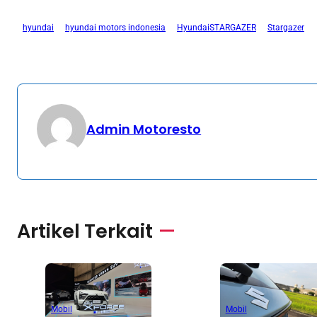
hyundai
hyundai motors indonesia
HyundaiSTARGAZER
Stargazer
Admin Motoresto
Artikel Terkait
Mobil
Mobil