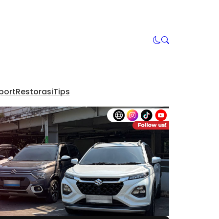
port
Restorasi
Tips