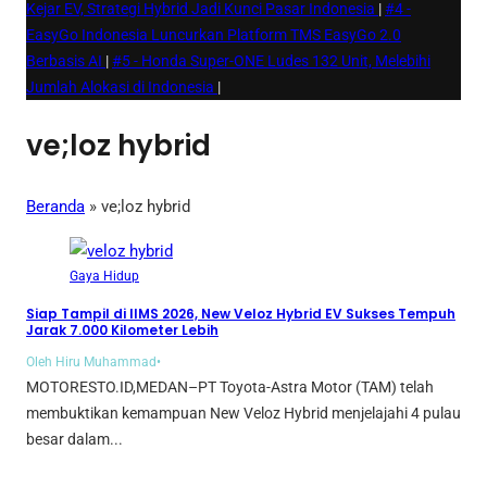
Kejar EV, Strategi Hybrid Jadi Kunci Pasar Indonesia
|
#4 -
EasyGo Indonesia Luncurkan Platform TMS EasyGo 2.0
Berbasis AI
|
#5 -
Honda Super-ONE Ludes 132 Unit, Melebihi
Jumlah Alokasi di Indonesia
|
ve;loz hybrid
Beranda
»
ve;loz hybrid
Gaya Hidup
Siap Tampil di IIMS 2026, New Veloz Hybrid EV Sukses Tempuh
Jarak 7.000 Kilometer Lebih
Oleh Hiru Muhammad
•
MOTORESTO.ID,MEDAN–PT Toyota-Astra Motor (TAM) telah
membuktikan kemampuan New Veloz Hybrid menjelajahi 4 pulau
besar dalam...