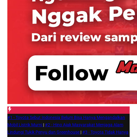
#1 -
Toyota Sebut Indonesia Belum Bisa Hanya Mengandalkan
Mobil Listrik Murni
|
#2 -
Hino Ajak Masyarakat Menjaga Alam
Lindungi Tukik Penyu dan Greenhouse
|
#3 -
Toyota Tidak Hanya