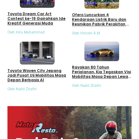
Bisnis
Motor
Toyota Dream Car Art
Ofero Luncurkan 4
Contest ke-19 Gairahkan Ide
Kendaraan Listrik Baru dan
Kreatif Generasi Muda
Resmikan Pabrik Perakitan di
Semarang!
Oleh Hiru Muhammad
Oleh Hiroshi A.M
Mobil
Mobil
Rayakan 80 Tahun
Toyota Woven City Jepang
Perjalanan, Kia Tegaskan Visi
Jadi Pusat Uji Mobilitas Masa
Mobilitas Masa Depan Lewat
Depan Berbasis AI
Vision Meta Turismo
Oleh Nabil Zhafiri
Oleh Nabil Zhafiri