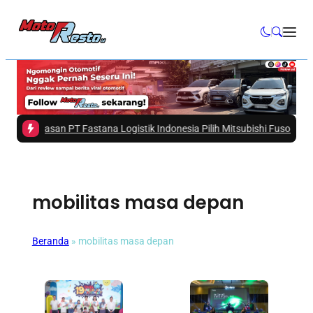
a 4 Alasan PT Fastana Logistik Indonesia Pilih Mitsubishi Fuso eCanter 
mobilitas masa depan
Beranda
»
mobilitas masa depan