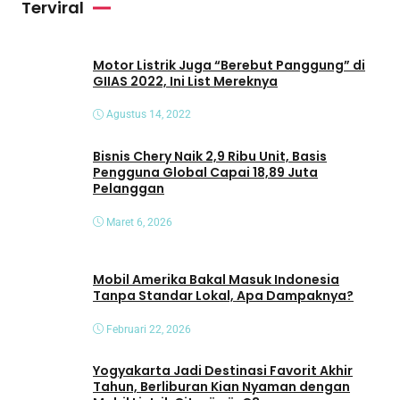
Terviral
d
e
o
Motor Listrik Juga “Berebut Panggung” di
GIIAS 2022, Ini List Mereknya
Agustus 14, 2022
Bisnis Chery Naik 2,9 Ribu Unit, Basis
Pengguna Global Capai 18,89 Juta
Pelanggan
Maret 6, 2026
Mobil Amerika Bakal Masuk Indonesia
Tanpa Standar Lokal, Apa Dampaknya?
Februari 22, 2026
Yogyakarta Jadi Destinasi Favorit Akhir
Tahun, Berliburan Kian Nyaman dengan