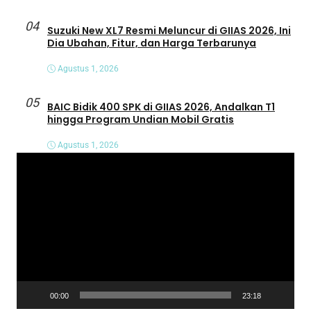
04
Suzuki New XL7 Resmi Meluncur di GIIAS 2026, Ini
Dia Ubahan, Fitur, dan Harga Terbarunya
Agustus 1, 2026
05
BAIC Bidik 400 SPK di GIIAS 2026, Andalkan T1
hingga Program Undian Mobil Gratis
Agustus 1, 2026
P
e
m
u
t
a
r
V
00:00
23:18
i