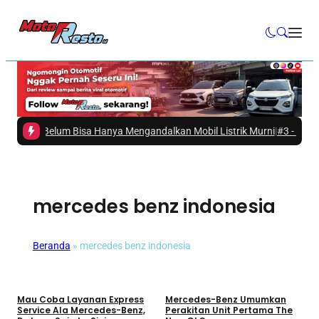
sia Belum Bisa Hanya Mengandalkan Mobil Listrik Murni
|
#3 -
Hino Ajak 
mercedes benz indonesia
Beranda
»
mercedes benz indonesia
Umum
Umum
Mau Coba Layanan Express
Mercedes-Benz Umumkan
Service Ala Mercedes-Benz,
Perakitan Unit Pertama The