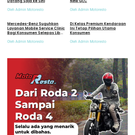
Datang Saja ke Sini
New GLC
Oleh Admin Motoresto
Oleh Admin Motoresto
Mobil
Mobil
Mercedes-Benz Suguhkan
Di Kelas Premium Kendaraan
Layanan Mobile Service Clinic
Ini Tetap Pilihan Utama
Bagi Konsumen Selepas Libur
Konsumen
Lebaran
Oleh Admin Motoresto
Oleh Admin Motoresto