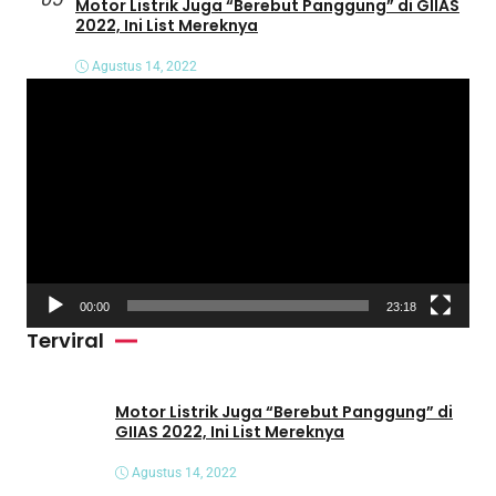
Motor Listrik Juga “Berebut Panggung” di GIIAS
2022, Ini List Mereknya
Agustus 14, 2022
P
e
m
u
t
a
r
V
00:00
23:18
i
Terviral
d
e
o
Motor Listrik Juga “Berebut Panggung” di
GIIAS 2022, Ini List Mereknya
Agustus 14, 2022