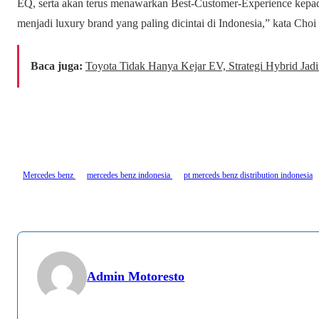
EQ, serta akan terus menawarkan Best-Customer-Experience kepad
menjadi luxury brand yang paling dicintai di Indonesia,” kata Cho
Baca juga:
Toyota Tidak Hanya Kejar EV, Strategi Hybrid Jadi
Mercedes benz
mercedes benz indonesia
pt merceds benz distribution indonesia
Admin Motoresto