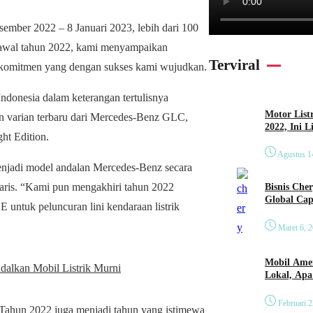
ember 2022 – 8 Januari 2023, lebih dari 100
i awal tahun 2022, kami menyampaikan
Terviral
 komitmen yang dengan sukses kami wujudkan.
ndonesia dalam keterangan tertulisnya
Motor List
 varian terbaru dari Mercedes-Benz GLC,
2022, Ini 
ht Edition.
Agustus 1
enjadi model andalan Mercedes-Benz secara
rlaris. “Kami pun mengakhiri tahun 2022
Bisnis Che
Global Cap
untuk peluncuran lini kendaraan listrik
Maret 6, 
Mobil Amer
alkan Mobil Listrik Murni
Lokal, Ap
Februari 2
Tahun 2022 juga menjadi tahun yang istimewa