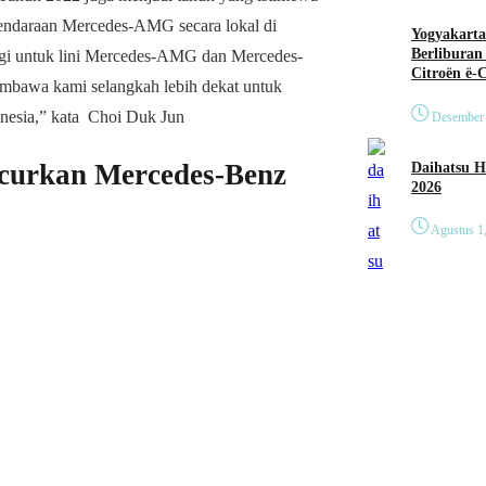
 kendaraan Mercedes-AMG secara lokal di
Yogyakarta
Berliburan
nggi untuk lini Mercedes-AMG dan Mercedes-
Citroën ë-
mbawa kami selangkah lebih dekat untuk
onesia,” kata Choi Duk Jun
Desember 
ncurkan Mercedes-Benz
Daihatsu Hadirkan Tig
2026
Agustus 1