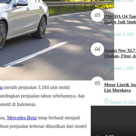
Agustus 2, 2026
03
OMODA O4 Tampi
Design Jadi Sim
Agustus 2, 2026
04
Suzuki New XL7 
Ubahan, Fitur, 
Agustus 1, 2026
05
Motor Listrik Ju
ia
meraih penjualan 3.184 unit mobil
List Mereknya
andingkan penjualan tahun sebelumnya, dan
Agustus 14, 2022
motif di Indonesia.
sia,
Mercedes-Benz
tetap berhasil menjadi
usi penjualan terbesar dihasilkan dari model