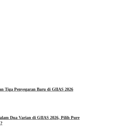
Daihatsu Hadirkan Tiga Penyegaran Baru di GIIAS 2026
alam Dua Varian di GIIAS 2026, Pilih Pure
 ?