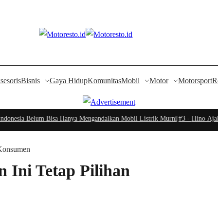
sesoris
Bisnis
Gaya Hidup
Komunitas
Mobil
Motor
Motorsport
R
nesia Belum Bisa Hanya Mengandalkan Mobil Listrik Murni
|
#3 -
Hino Ajak Ma
 Konsumen
 Ini Tetap Pilihan