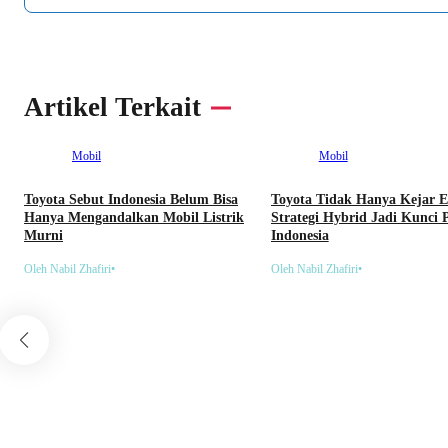
Artikel Terkait
Mobil
Mobil
Toyota Sebut Indonesia Belum Bisa
Toyota Tidak Hanya Kejar E
Hanya Mengandalkan Mobil Listrik
Strategi Hybrid Jadi Kunci 
Murni
Indonesia
Oleh Nabil Zhafiri
•
Oleh Nabil Zhafiri
•