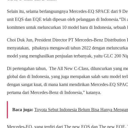
Selain itu, selama berlangsungnya Mercedes-EQ SPACE dari 9 Des
unit EQS dan EQE telah dipesan oleh pelanggan di Indonesia.“D
komitmen untuk meluncurkan 10 model baru di Indonesia, sebuah
Choi Duk Jun, President Director PT Mercedes-Benz Distribution I
menyatakan, pihaknya mengawali tahun 2022 dengan meluncurkan
model yang menghasilkan penjualan terbanyak, yaitu GLC 200 Nig
Di pertengahan tahun, The All New C-Class, diluncurkan yang m
global dan di Indonesia, yang juga merupakan salah satu model te
dengan sangat kuat, di mana kami mendirikan Mercedes-EQ SPACE 
pertama dari Mercedes-Benz di Indonesia,” katanya.
Baca juga:
Toyota Sebut Indonesia Belum Bisa Hanya Mengand
Mercedes-EQ, yang terdiri dari The new EQS dan The new EQE. 