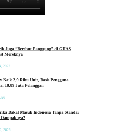
rik Juga “Berebut Panggung” di GIIAS
List Mereknya
4, 2022
ry Naik 2,9 Ribu Unit, Basis Pengguna
ai 18,89 Juta Pelanggan
2026
ika Bakal Masuk Indonesia Tanpa Standar
a Dampaknya?
2, 2026