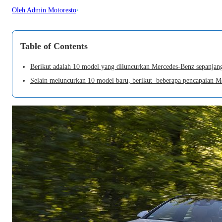
Oleh Admin Motoresto
•
Table of Contents
Berikut adalah 10 model yang diluncurkan Mercedes-Benz sepanjan
Selain meluncurkan 10 model baru, berikut beberapa pencapaian M