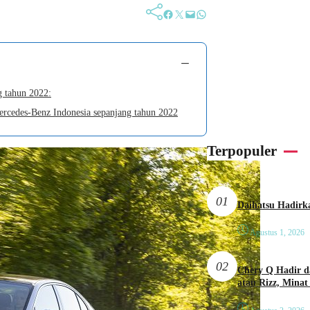
Facebook
Twitter
Mail
WhatsApp
−
g tahun 2022:
ercedes-Benz Indonesia sepanjang tahun 2022
Terpopuler
01
Agustus 1, 2026
02
Chery Q Hadir d
atau Rizz, Minat