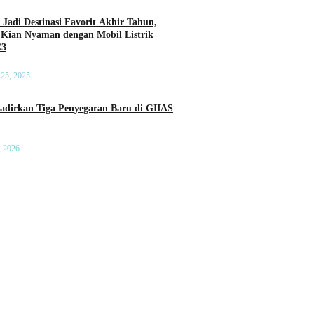
 Jadi Destinasi Favorit Akhir Tahun,
 Kian Nyaman dengan Mobil Listrik
C3
25, 2025
a Penyegaran Baru di GIIAS
, 2026