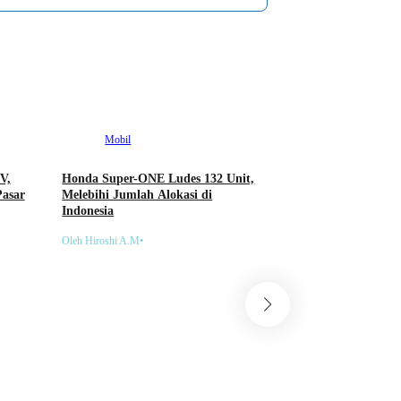
Mobil
V,
Honda Super-ONE Ludes 132 Unit,
Pasar
Melebihi Jumlah Alokasi di
Indonesia
Oleh Hiroshi A.M
•
Mobil
Mengenal Sistem Hyb