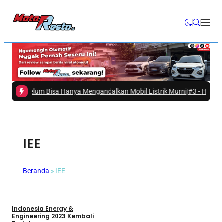
ia Belum Bisa Hanya Mengandalkan Mobil Listrik Murni
|
#3 -
Hino Ajak M
IEE
Beranda
»
IEE
Umum
Indonesia Energy &
Engineering 2023 Kembali