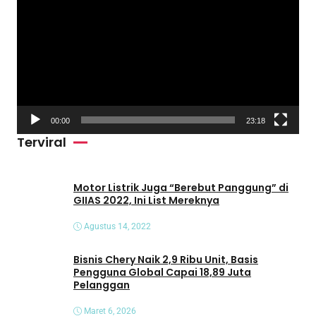
e
m
u
t
a
r
V
00:00
23:18
i
Terviral
d
e
o
Motor Listrik Juga “Berebut Panggung” di
GIIAS 2022, Ini List Mereknya
Agustus 14, 2022
Bisnis Chery Naik 2,9 Ribu Unit, Basis
Pengguna Global Capai 18,89 Juta
Pelanggan
Maret 6, 2026