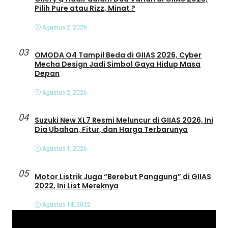
Pilih Pure atau Rizz, Minat ?
Agustus 2, 2026
03
OMODA O4 Tampil Beda di GIIAS 2026, Cyber
Mecha Design Jadi Simbol Gaya Hidup Masa
Depan
Agustus 2, 2026
04
Suzuki New XL7 Resmi Meluncur di GIIAS 2026, Ini
Dia Ubahan, Fitur, dan Harga Terbarunya
Agustus 1, 2026
05
Motor Listrik Juga “Berebut Panggung” di GIIAS
2022, Ini List Mereknya
Agustus 14, 2022
P