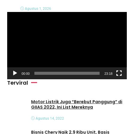
Agustus 1, 2026
P
e
m
u
t
a
r
V
00:00
23:18
i
Terviral
d
e
o
Motor Listrik Juga “Berebut Panggung” di
GIIAS 2022, Ini List Mereknya
Agustus 14, 2022
Bisnis Chery Naik 2,9 Ribu Unit, Basis