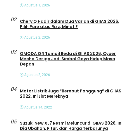
Agustus 1, 2026
02
Chery Q Hadir dalam Dua Varian di GIIAS 2026,
Pilih Pure atau Rizz, Minat ?
Agustus 2, 2026
03
OMODA O4 Tampil Beda di GIIAS 2026, Cyber
Mecha Design Jadi Simbol Gaya Hidup Masa
Depan
Agustus 2, 2026
04
Motor Listrik Juga “Berebut Panggung” di GIIAS
2022, Ini List Mereknya
Agustus 14, 2022
05
Suzuki New XL7 Resmi Meluncur di GIIAS 2026, Ini
Dia Ubahan, Fitur, dan Harga Terbarunya