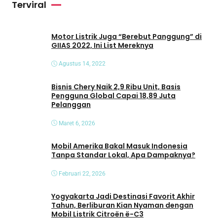
Terviral
d
e
o
Motor Listrik Juga “Berebut Panggung” di
GIIAS 2022, Ini List Mereknya
Agustus 14, 2022
Bisnis Chery Naik 2,9 Ribu Unit, Basis
Pengguna Global Capai 18,89 Juta
Pelanggan
Maret 6, 2026
Mobil Amerika Bakal Masuk Indonesia
Tanpa Standar Lokal, Apa Dampaknya?
Februari 22, 2026
Yogyakarta Jadi Destinasi Favorit Akhir
Tahun, Berliburan Kian Nyaman dengan
Mobil Listrik Citroën ë-C3