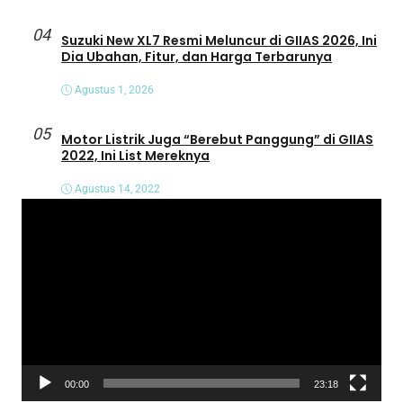
04
Suzuki New XL7 Resmi Meluncur di GIIAS 2026, Ini
Dia Ubahan, Fitur, dan Harga Terbarunya
Agustus 1, 2026
05
Motor Listrik Juga “Berebut Panggung” di GIIAS
2022, Ini List Mereknya
Agustus 14, 2022
P
e
m
u
t
a
r
V
00:00
23:18
i