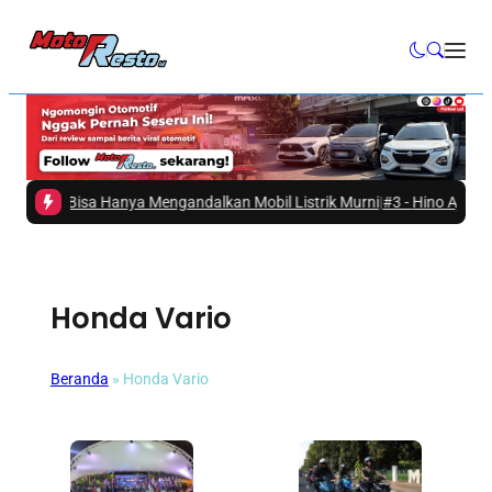
lum Bisa Hanya Mengandalkan Mobil Listrik Murni
|
#3 -
Hino Ajak Masyar
Honda Vario
Beranda
»
Honda Vario