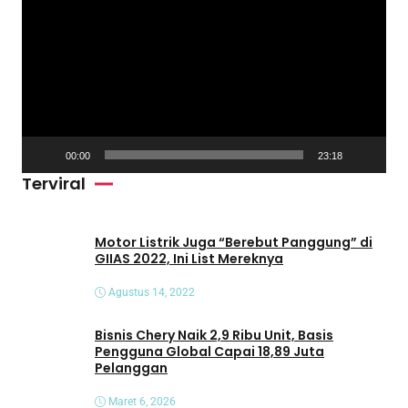
e
m
u
t
a
r
V
00:00
23:18
i
Terviral
d
e
o
Motor Listrik Juga “Berebut Panggung” di
GIIAS 2022, Ini List Mereknya
Agustus 14, 2022
Bisnis Chery Naik 2,9 Ribu Unit, Basis
Pengguna Global Capai 18,89 Juta
Pelanggan
Maret 6, 2026