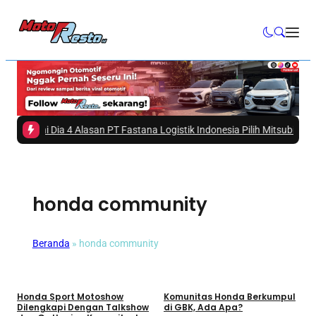
2 -
Ini Dia 4 Alasan PT Fastana Logistik Indonesia Pilih Mitsubishi Fuso
honda community
Beranda
»
honda community
Umum
Umum
Honda Sport Motoshow
Komunitas Honda Berkumpul
Dilengkapi Dengan Talkshow
di GBK, Ada Apa?