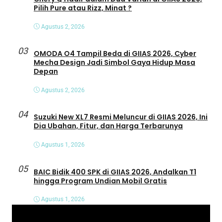
Pilih Pure atau Rizz, Minat ?
Agustus 2, 2026
03
OMODA O4 Tampil Beda di GIIAS 2026, Cyber
Mecha Design Jadi Simbol Gaya Hidup Masa
Depan
Agustus 2, 2026
04
Suzuki New XL7 Resmi Meluncur di GIIAS 2026, Ini
Dia Ubahan, Fitur, dan Harga Terbarunya
Agustus 1, 2026
05
BAIC Bidik 400 SPK di GIIAS 2026, Andalkan T1
hingga Program Undian Mobil Gratis
Agustus 1, 2026
P