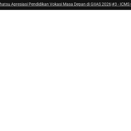
su Apresiasi Pendidikan Vokasi Masa Depan di GIIAS 2026
|
#3 -
ICMS Gela