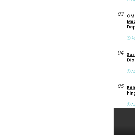
03
OMO
Mec
De
Ag
04
Suz
Dia
Ag
05
BAI
hin
Ag