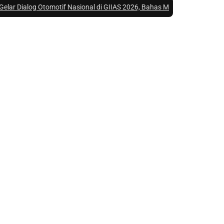
r Dialog Otomotif Nasional di GIIAS 2026, Bahas Masa Depan Teknologi E