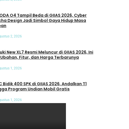
DA O4 Tampil Beda di GIIAS 2026, Cyber
ha Design Jadi Simbol Gaya Hidup Masa
pan
ustus 2, 2026
uki New XL7 Resmi Meluncur di GIIAS 2026, Ini
 Ubahan, Fitur, dan Harga Terbarunya
ustus 1, 2026
C Bidik 400 SPK di GIIAS 2026, Andalkan T1
gga Program Undian Mobil Gratis
ustus 1, 2026