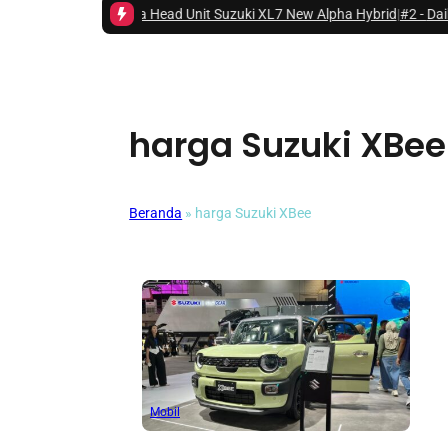
i Fitur Lengkap pada Head Unit Suzuki XL7 New Alpha Hybrid
|
#2 -
Daihat
harga Suzuki XBee
Beranda
»
harga Suzuki XBee
Mobil