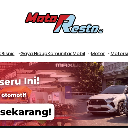
s
Bisnis
Gaya Hidup
Komunitas
Mobil
Motor
Motors