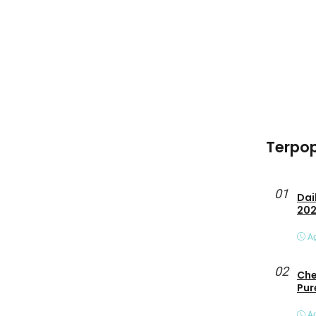
Terpop
01
Daihats
20
Ag
02
Che
Pur
Ag