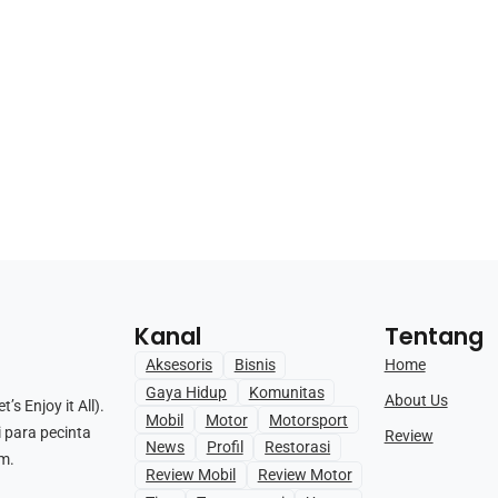
Kanal
Tentang
Home
Aksesoris
Bisnis
Gaya Hidup
Komunitas
About Us
s Enjoy it All).
Mobil
Motor
Motorsport
i para pecinta
Review
News
Profil
Restorasi
m.
Review Mobil
Review Motor