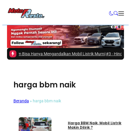
 Belum Bisa Hanya Mengandalkan Mobil Listrik Murni
|
#3 -
Hino Ajak Mas
harga bbm naik
Beranda
»
harga bbm naik
Umum
Harga BBM Naik, Mobil Listrik
Makin Dilirik ?
Bisnis