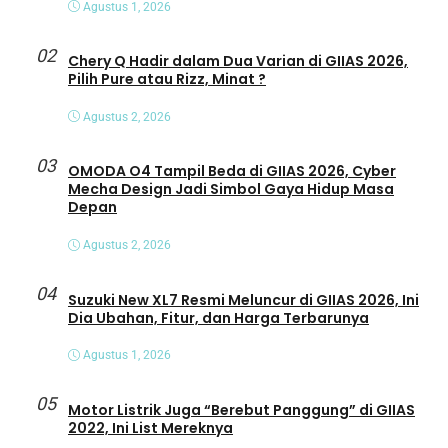
Agustus 1, 2026
02
Chery Q Hadir dalam Dua Varian di GIIAS 2026,
Pilih Pure atau Rizz, Minat ?
Agustus 2, 2026
03
OMODA O4 Tampil Beda di GIIAS 2026, Cyber
Mecha Design Jadi Simbol Gaya Hidup Masa
Depan
Agustus 2, 2026
04
Suzuki New XL7 Resmi Meluncur di GIIAS 2026, Ini
Dia Ubahan, Fitur, dan Harga Terbarunya
Agustus 1, 2026
05
Motor Listrik Juga “Berebut Panggung” di GIIAS
2022, Ini List Mereknya