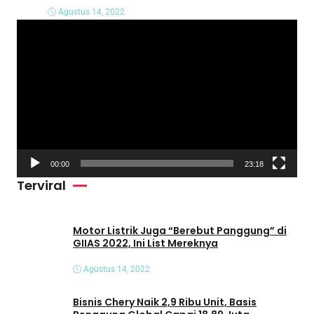
Agustus 14, 2022
P
e
m
u
t
a
r
V
00:00
23:18
i
Terviral
d
e
o
Motor Listrik Juga “Berebut Panggung” di
GIIAS 2022, Ini List Mereknya
Agustus 14, 2022
Bisnis Chery Naik 2,9 Ribu Unit, Basis