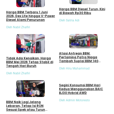
News
Harga BBM Diesel Turun, Kini
Harga BBM Terbaru 1 Juni
di Bawah Rp30 Ribu
2026, Dex Lite hingga V-Power
Diesel Alami Penurunan
Oleh Satria Adi
Oleh Nabil Zhafiri
Bisnis
News
Atasi Antrean BBM,
Pertamina Patra Niaga
Tidak Ada Kenaikan, Harga
Tambah Suplai BBM 140
BBM Mei 2026 Tetap Stabil di
Persen
Tengah Hari Buruh
Oleh Hiru Muhammad
Oleh Nabil Zhafiri
Mobil
Segini Konsumsi BBM Hari
Kedua Menggunakan BAIC
BJ30 Hybrid AWD
News
Oleh Admin Motoresto
BBM Naik Lagi Jelang
Lebaran, Tetap Isi RON
Sesuai Spek atau Turun
Level?