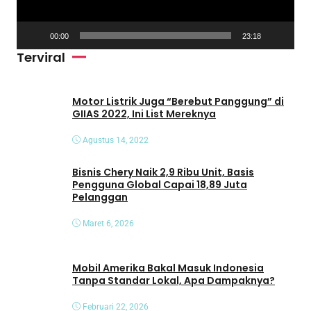
r
V
00:00
23:18
i
Terviral
d
e
o
Motor Listrik Juga “Berebut Panggung” di
GIIAS 2022, Ini List Mereknya
Agustus 14, 2022
Bisnis Chery Naik 2,9 Ribu Unit, Basis
Pengguna Global Capai 18,89 Juta
Pelanggan
Maret 6, 2026
Mobil Amerika Bakal Masuk Indonesia
Tanpa Standar Lokal, Apa Dampaknya?
Februari 22, 2026