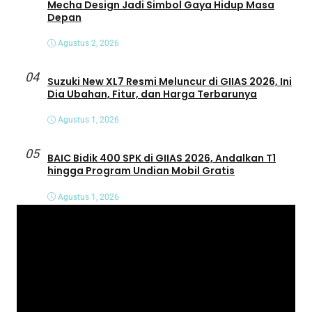
Mecha Design Jadi Simbol Gaya Hidup Masa
Depan
Agustus 2, 2026
04
Suzuki New XL7 Resmi Meluncur di GIIAS 2026, Ini
Dia Ubahan, Fitur, dan Harga Terbarunya
Agustus 1, 2026
05
BAIC Bidik 400 SPK di GIIAS 2026, Andalkan T1
hingga Program Undian Mobil Gratis
Agustus 1, 2026
P
e
m
u
t
a