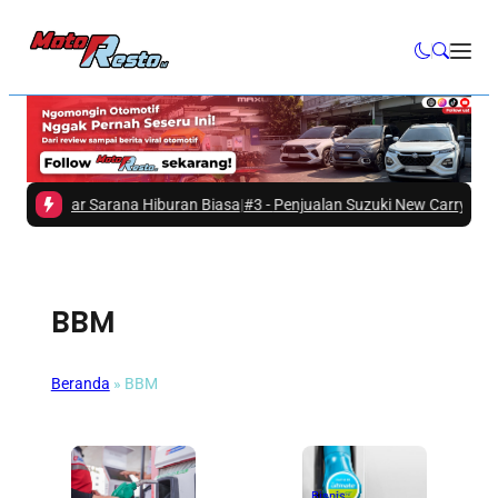
Sekedar Sarana Hiburan Biasa
|
#3 -
Penjualan Suzuki New Carry Masih T
BBM
Beranda
»
BBM
Bisnis