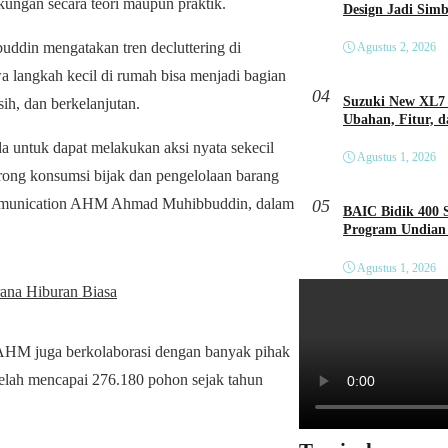
gkungan secara teori maupun praktik.
Design Jadi Sim
in mengatakan tren decluttering di
Agustus 2, 2026
langkah kecil di rumah bisa menjadi bagian
04
Suzuki New XL7 
sih, dan berkelanjutan.
Ubahan, Fitur, 
a untuk dapat melakukan aksi nyata sekecil
Agustus 1, 2026
rong konsumsi bijak dan pengelolaan barang
ommunication AHM Ahmad Muhibbuddin, dalam
05
BAIC Bidik 400 
Program Undian 
Agustus 1, 2026
ana Hiburan Biasa
 AHM juga berkolaborasi dengan banyak pihak
telah mencapai 276.180 pohon sejak tahun