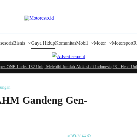
sesoris
Bisnis
Gaya Hidup
Komunitas
Mobil
Motor
Motorsport
R
ONE Ludes 132 Unit, Melebihi Jumlah Alokasi di Indonesia
|
#3 -
Head Unit C
kungan
g, AHM Gandeng Gen-
Facebook
Twitter
Mail
WhatsApp