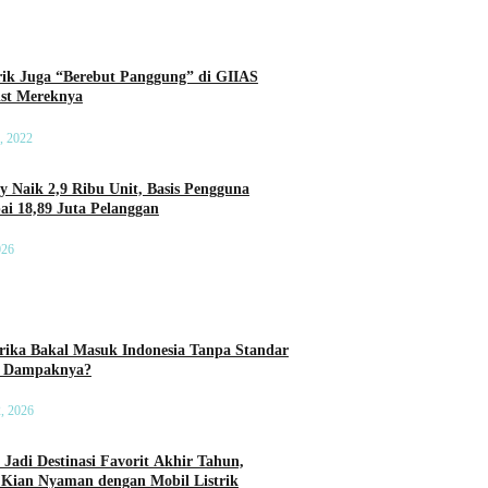
rik Juga “Berebut Panggung” di GIIAS
List Mereknya
, 2022
ry Naik 2,9 Ribu Unit, Basis Pengguna
ai 18,89 Juta Pelanggan
026
ika Bakal Masuk Indonesia Tanpa Standar
a Dampaknya?
2, 2026
 Jadi Destinasi Favorit Akhir Tahun,
 Kian Nyaman dengan Mobil Listrik