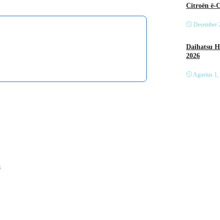
Citroën ë-
Desember 
Daihatsu Hadirkan Tig
2026
Agustus 1,
a