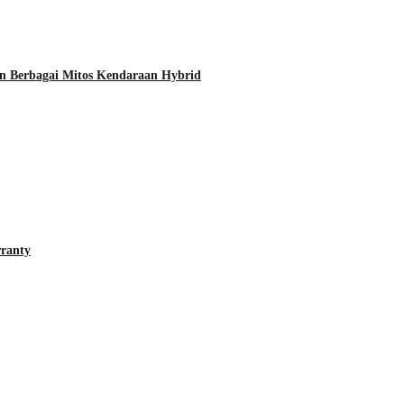
n Berbagai Mitos Kendaraan Hybrid
rranty