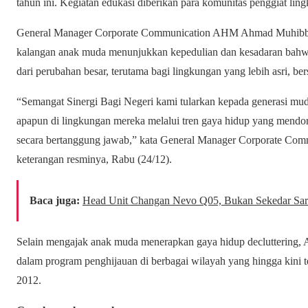
tahun ini. Kegiatan edukasi diberikan para komunitas penggiat lin
General Manager Corporate Communication AHM Ahmad Muhibbudd
kalangan anak muda menunjukkan kepedulian dan kesadaran bahwa 
dari perubahan besar, terutama bagi lingkungan yang lebih asri, ber
“Semangat Sinergi Bagi Negeri kami tularkan kepada generasi mud
apapun di lingkungan mereka melalui tren gaya hidup yang mendo
secara bertanggung jawab,” kata General Manager Corporate C
keterangan resminya, Rabu (24/12).
Baca juga:
Head Unit Changan Nevo Q05, Bukan Sekedar Sar
Selain mengajak anak muda menerapkan gaya hidup decluttering,
dalam program penghijauan di berbagai wilayah yang hingga kini 
2012.