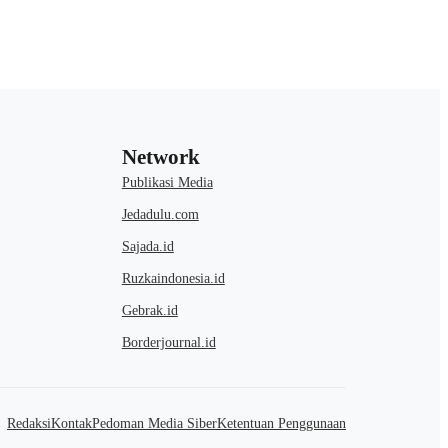
Network
Publikasi Media
Jedadulu.com
Sajada.id
Ruzkaindonesia.id
Gebrak.id
Borderjournal.id
Redaksi
Kontak
Pedoman Media Siber
Ketentuan Penggunaan