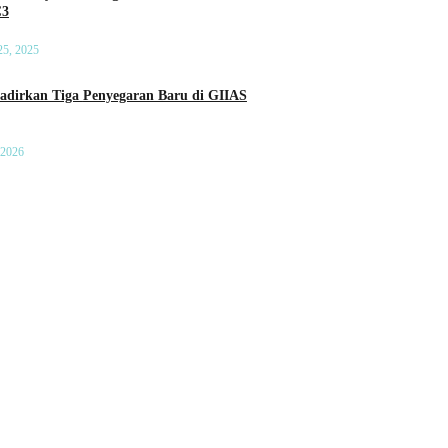
C3
25, 2025
a Penyegaran Baru di GIIAS
 2026