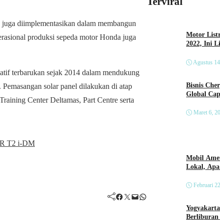
Terviral
jau juga diimplementasikan dalam membangun
Motor List
operasional produksi sepeda motor Honda juga
2022, Ini 
Agustus 14
atif terbarukan sejak 2014 dalam mendukung
Bisnis Che
. Pemasangan solar panel dilakukan di atap
Global Cap
raining Center Deltamas, Part Centre serta
Maret 6, 2
UR T2 i-DM
Mobil Amer
Lokal, Ap
Februari 2
Facebook
Twitter
Mail
WhatsApp
Yogyakarta
Berliburan