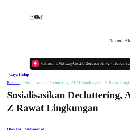
Beranda
Ak
Indonesia Luncurkan Platform TMS EasyGo 2.0 Berbasis AI
|
#2 -
Honda Super-
Gaya Hidup
Beranda
»
Sosialisasikan Decluttering, AHM Gandeng Gen-Z Rawat Ling
Sosialisasikan Declutterin
Z Rawat Lingkungan
Oleh Hiru Muhammad