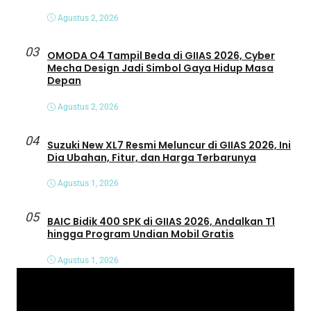
Agustus 2, 2026
03
OMODA O4 Tampil Beda di GIIAS 2026, Cyber
Mecha Design Jadi Simbol Gaya Hidup Masa
Depan
Agustus 2, 2026
04
Suzuki New XL7 Resmi Meluncur di GIIAS 2026, Ini
Dia Ubahan, Fitur, dan Harga Terbarunya
Agustus 1, 2026
05
BAIC Bidik 400 SPK di GIIAS 2026, Andalkan T1
hingga Program Undian Mobil Gratis
Agustus 1, 2026
P
e