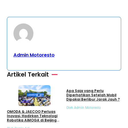
Admin Motoresto
Artikel Terkait
Umum
Apa Saja yang Perlu
S
Diperhatikan Setelah Mobil
S
Dipakai Berlibur Jarak Jauh ?
S
Umum
Oleh Admin Motoresto
O
OMODA & JAECOO Perluas
Inovasi, Hadirkan Teknologi
Robotika AiMOGA di Beijing
Auto Show 2026