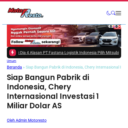
 -
Ini Dia 4 Alasan PT Fastana Logistik Indonesia Pilih Mitsubishi Fuso e
Umum
Beranda
»
Siap Bangun Pabrik di Indonesia, Chery Internasional Inves
Siap Bangun Pabrik di
Indonesia, Chery
Internasional Investasi 1
Miliar Dolar AS
Oleh Admin Motoresto