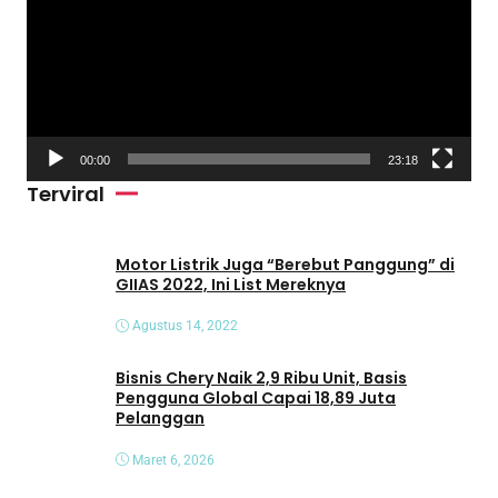
m
u
t
a
r
V
00:00
23:18
i
Terviral
d
e
o
Motor Listrik Juga “Berebut Panggung” di
GIIAS 2022, Ini List Mereknya
Agustus 14, 2022
Bisnis Chery Naik 2,9 Ribu Unit, Basis
Pengguna Global Capai 18,89 Juta
Pelanggan
Maret 6, 2026